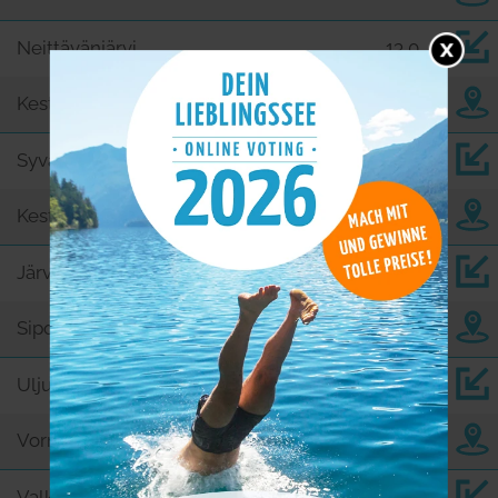
Neittävänjärvi
13,0
Kestilä
Syväjärvi
13,4
Kestilä
Järvitalonjärvi
13,9
Sipola
Uljuan tekojärvi
14,4
Vorna
Valkiaisenjärvi
14,8