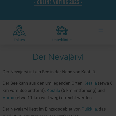
Hotels am See
Urlaub an der Küste
Radtouren am See
Finde Deinen See
Ferienwohnungen
Direkt am Wasser
Stand Up Paddeling
Seen in Deiner Nähe
Hausboote
Unterkünfte
Kitesurfen
≡
Seen in Deutschland
Camping am See
Hotels am See
Kanu- & Kajaktouren
Seen in Europa
Top-Hotels
Ferienwohnungen
Badeseen in Deutschland
Fakten
Unterkünfte
Strandbad-Verzeichnis
Top-Hotel Empfehlungen
Hausboote
Genuss pur
Überwachte Badestellen
Der Nevajärvi
Familienhotels
Camping
Wellness am See
Hunde am See
Bike-Hotels
Aktiv-Urlaub
Gourmet-Urlaub
Der Nevajärvi ist ein See in der Nähe von Kestilä.
Unsere See-Highlights
Wellness-Hotels
Kanu- & Kajak-Urlaub
Romantik Hotels
Deutschlands schönste Seen
Biohotels
Wanderurlaub
Der See kann aus den umliegenden Orten
Kestilä
(etwa 6
km vom See entfernt),
Kestilä
(6 km Entfernung) und
Top Seen nach Bundesländern
Ausgefallenes
Bikeurlaub
Vorna
(etwa 11 km weit weg) erreicht werden.
Top Seen nach Regionen
Häuser auf dem Wasser
Auszeit & Wellness
Deutschlands Lieblingsseen
Der Nevajärvi liegt im Einzugsgebiet von
Pulkkila
, das
Hundefreundliche Unterkünfte