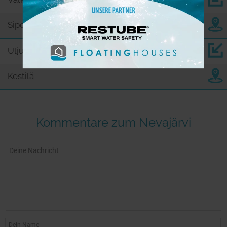
Sipola
Uljuanjärvi
14,9
Kestilä
Kommentare zum Nevajärvi