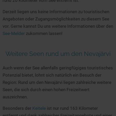
rund 20 Kilometer vom See entfernt ist.
Seen in Europa
Glamping
Österreich
Derzeit liegen uns keine Informationen zu touristischen
Angeboten oder Zugangsmöglichkeiten zu diesem See
Schweiz
vor. Gerne kannst Du uns weitere Informationen über den
Frankreich
See-Melder
zukommen lassen!
Niederlande
Schweden
Weitere Seen rund um den Nevajärvi
Norwegen
alle Länder…
Auch wenn der See allenfalls geringfügiges touristisches
Potenzial bietet, lohnt sich natürlich ein Besuch der
Region: Rund um den Nevajärvi liegen zahlreiche weitere
Seen, die sich durch einen hohen Freizeitwert
auszeichnen.
Besonders der
Keitele
ist nur rund 163 Kilometer
entfernt und dank zahlreicher Freizeitangebote und einer