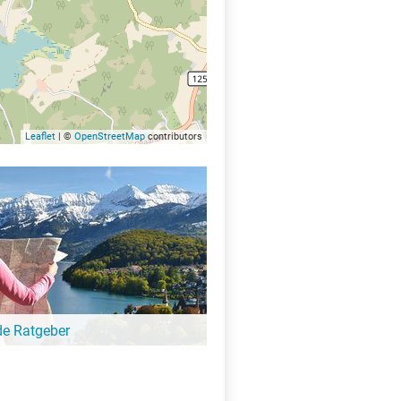
Leaflet
| ©
OpenStreetMap
contributors
de Ratgeber
-Ratgeber schreibt unsere Redaktion über
schöne Orte für Familien, für
eressierte, Strandbad-Junkies,