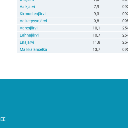
Valkjärvi
7,9
09
Kirmustenjärvi
9,3
09
Valkerpyynjärvi
9,8
09
Varesjärvi
10,1
25
Lahnajärvi
10,7
25
Enäjärvi
11,8
25
Maikkalanselkä
13,7
09
SEE