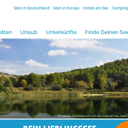
Seen in Deutschland
Seen in Europa
Hotels am See
Camping
lten
Urlaub
Unterkünfte
Finde Deinen Se
Für diesen See haben wir noch kein Original-Foto. Hast