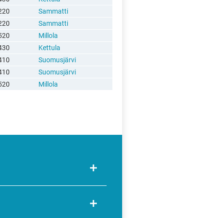
220
Sammatti
220
Sammatti
520
Millola
430
Kettula
410
Suomusjärvi
410
Suomusjärvi
520
Millola