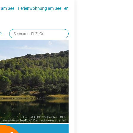
 am See
Ferienwohnung am See
en
e
Foto: © ALCE / Dollar Photo Club
 Du ein schönes See-Foto? Dann schicke es uns
hier!