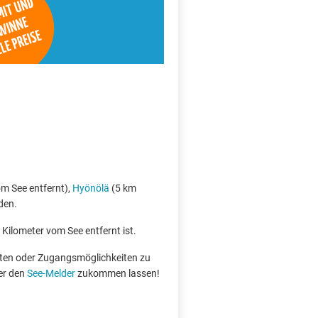
m See entfernt),
Hyönölä
(5 km
den.
 Kilometer vom See entfernt ist.
boten oder Zugangsmöglichkeiten zu
er den
See-Melder
zukommen lassen!