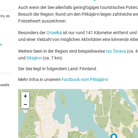
Auch wenn der See allenfalls geringfügiges touristisches Potenzia
Besuch der Region: Rund um den Pitkäjärvi liegen zahlreiche we
ns, es
Freizeitwert auszeichnen.
Besonders der
Oriselkä
ist nur rund 141 Kilometer entfernt und
und einer Vielzahl von möglichen Aktivitäten eine lohnende Alte
en
Weitere Seen in der Region sind beispielsweise
Iso Torava
(ca. 4
und
Oksjärvi
(ca. 7 km).
Der See liegt in folgendem Land: Finnland.
Mehr Infos in unserem
Factbook vom Pitkäjärvi
hweite
+
−