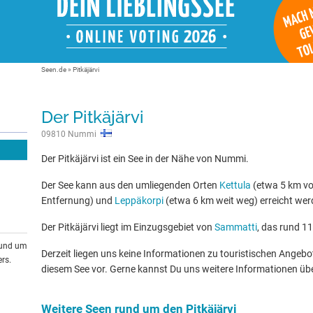
Seen.de
»
Pitkäjärvi
Der Pitkäjärvi
09810 Nummi
Der Pitkäjärvi ist ein See in der Nähe von Nummi.
Der See kann aus den umliegenden Orten
Kettula
(etwa 5 km vo
Entfernung) und
Leppäkorpi
(etwa 6 km weit weg) erreicht wer
Der Pitkäjärvi liegt im Einzugsgebiet von
Sammatti
, das rund 11
rund um
Derzeit liegen uns keine Informationen zu touristischen Ange
rs.
diesem See vor. Gerne kannst Du uns weitere Informationen üb
Weitere Seen rund um den Pitkäjärvi