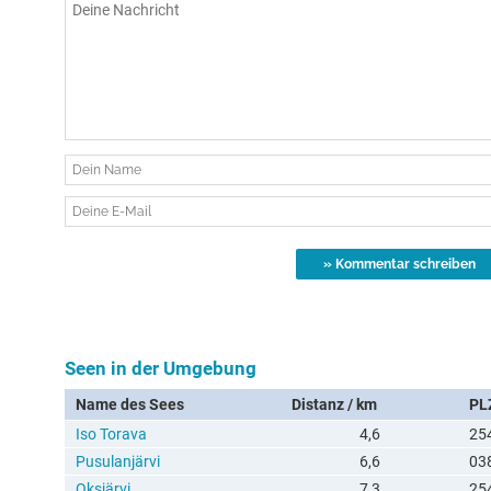
Seen in der Umgebung
Name des Sees
Distanz / km
PL
Iso Torava
4,6
25
Pusulanjärvi
6,6
03
Oksjärvi
7,3
25