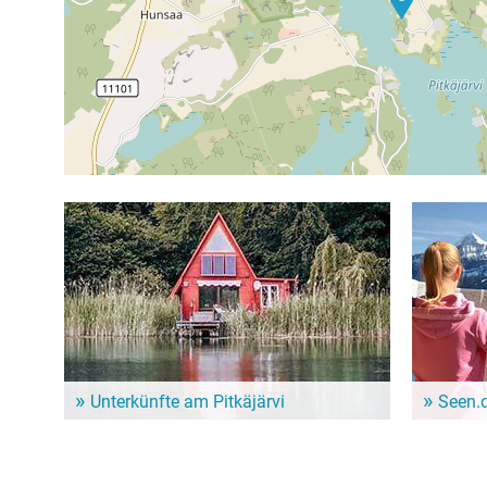
Unterkünfte am Pitkäjärvi
Seen.
Dem Alltag entfliehen und ein paar entspannte Tage
Im Seen.de
genießen? Hier gibt es schöne Unterkünfte in der
besonders 
Nähe vom Pitkäjärvi!
Freizeitint