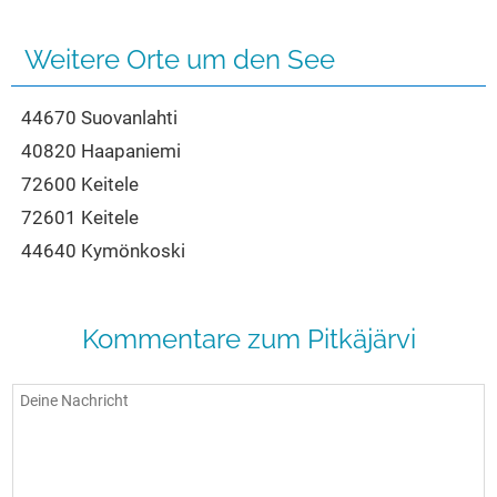
Seen in Europa
Glamping
Österreich
Weitere Orte um den See
Schweiz
44670 Suovanlahti
Frankreich
40820 Haapaniemi
Niederlande
72600 Keitele
Schweden
72601 Keitele
Norwegen
44640 Kymönkoski
alle Länder…
Kommentare zum Pitkäjärvi