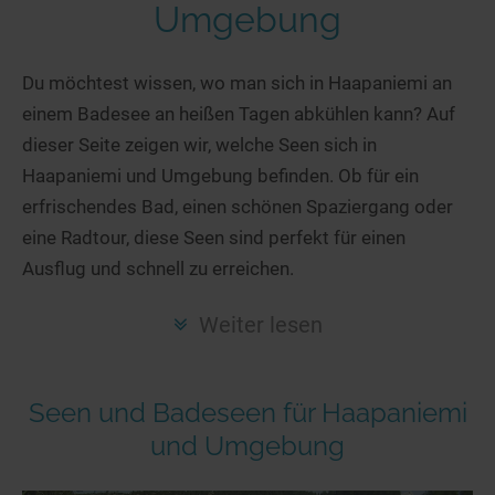
Hotels am See
Urlaub an der Küste
Radtouren am See
Umgebung
Finde Deinen See
Ferienwohnungen
Direkt am Wasser
Stand Up Paddeling
Seen in Deiner Nähe
Hausboote
Du möchtest wissen, wo man sich in Haapaniemi an
Unterkünfte
Kitesurfen
einem Badesee an heißen Tagen abkühlen kann? Auf
Seen in Deutschland
Camping am See
Hotels am See
Kanu- & Kajaktouren
dieser Seite zeigen wir, welche Seen sich in
Seen in Europa
Top-Hotels
Ferienwohnungen
Badeseen in Deutschland
Haapaniemi und Umgebung befinden. Ob für ein
Strandbad-Verzeichnis
Top-Hotel Empfehlungen
Hausboote
Genuss pur
erfrischendes Bad, einen schönen Spaziergang oder
Überwachte Badestellen
Familienhotels
eine Radtour, diese Seen sind perfekt für einen
Camping
Wellness am See
Ausflug und schnell zu erreichen.
Hunde am See
Bike-Hotels
Aktiv-Urlaub
Gourmet-Urlaub
Unsere See-Highlights
Wellness-Hotels
Kanu- & Kajak-Urlaub
Romantik Hotels
Weiter lesen
Deutschlands schönste Seen
Biohotels
Wanderurlaub
Top Seen nach Bundesländern
Ausgefallenes
Bikeurlaub
Seen und Badeseen für Haapaniemi
Top Seen nach Regionen
Häuser auf dem Wasser
Auszeit & Wellness
und Umgebung
Deutschlands Lieblingsseen
Hundefreundliche Unterkünfte