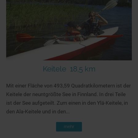
Seen in Europa
Glamping
Österreich
Schweiz
Frankreich
Niederlande
Schweden
Norwegen
Keitele
18,5 km
alle Länder…
Mit einer Fläche von 493,59 Quadratkilometern ist der
Keitele der neuntgrößte See in Finnland. In drei Teile
ist der See aufgeteilt. Zum einen in den Ylä-Keitele, in
den Ala-Keitele und in den...
mehr