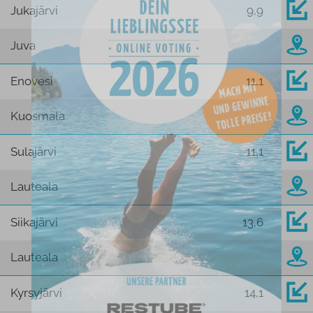
Jukajärvi
9,9
Juva
Enovesi
11,1
Kuosmala
Sulajärvi
11,1
Lauteala
Siikajärvi
13,6
Lauteala
Kyrsyjärvi
14,1