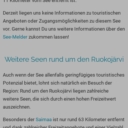
11 Kilometer vom See entfernt ist.
Seen in Europa
Glamping
Österreich
Derzeit liegen uns keine Informationen zu touristischen
Angeboten oder Zugangsmöglichkeiten zu diesem See
Schweiz
vor. Gerne kannst Du uns weitere Informationen über den
Frankreich
See-Melder
zukommen lassen!
Niederlande
Schweden
Weitere Seen rund um den Ruokojärvi
Norwegen
alle Länder…
Auch wenn der See allenfalls geringfügiges touristisches
Potenzial bietet, lohnt sich natürlich ein Besuch der
Region: Rund um den Ruokojärvi liegen zahlreiche
weitere Seen, die sich durch einen hohen Freizeitwert
auszeichnen.
Besonders der
Saimaa
ist nur rund 63 Kilometer entfernt
und dank zahlreicher Freizeitangebote und einer Vielzahl