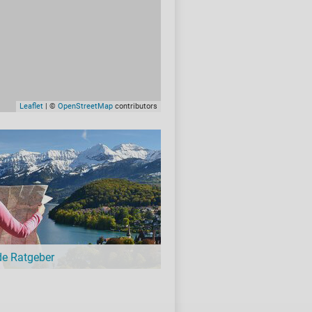
Leaflet
| ©
OpenStreetMap
contributors
de Ratgeber
-Ratgeber schreibt unsere Redaktion über
schöne Orte für Familien, für
eressierte, Strandbad-Junkies,