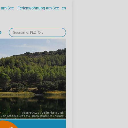
 am See
Ferienwohnung am See
en
e
Foto: © ALCE / Dollar Photo Club
 Du ein schönes See-Foto? Dann schicke es uns
hier!