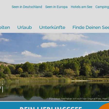
Seen in Deutschland
Seen in Europa
Hotels am See
Camping
lten
Urlaub
Unterkünfte
Finde Deinen Se
i
Für diesen See haben wir noch kein Original-Foto. Hast