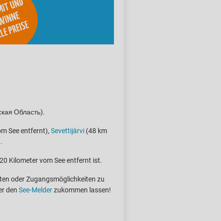
нская Область).
m See entfernt),
Sevettijärvi
(48 km
.
 20 Kilometer vom See entfernt ist.
boten oder Zugangsmöglichkeiten zu
er den
See-Melder
zukommen lassen!