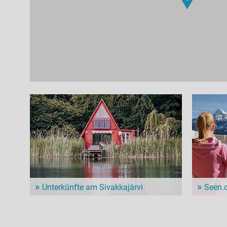
Unterkünfte am Sivakkajärvi
Seen.
Dem Alltag entfliehen und ein paar entspannte Tage
Im Seen.de
genießen? Hier gibt es schöne Unterkünfte in der
besonders 
Nähe vom Sivakkajärvi!
Freizeitint