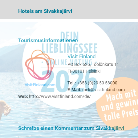
Hundebesit
Hotels am Sivakkajärvi
Tourismusinformationen
Visit Finland
PO Box 625, Töölönkatu 11
FI-00101 Helsinki
Tel.:
+358 (0)29 50 58000
E-Mail:
mek@visitfinland.com
Web:
http://www.visitfinland.com/de/
Schreibe einen Kommentar zum Sivakkajärvi