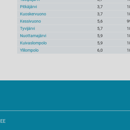
Pitkäjärvi
3,7
1
Kuoskervuono
3,7
1
Kessivuono
5,6
9
Tyvijärvi
5,7
1
Nuottamajärvi
5,9
1
Kuivaslompolo
5,9
1
Ylilompolo
6,0
1
SEE