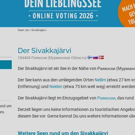
Seen.de
»
Sivakkajärvi
Der Sivakkajärvi
184404 Раякоски (Мурманская Область)
Der Sivakkajärvi ist ein See in der Nähe von Раякоски (Мурма
Der See kann aus den umliegenden Orten
Nellim
(etwa 27 km vo
Entfernung) und
Neiden
(etwa 75 km weit weg) erreicht werden
Der Sivakkajärvi liegt im Einzugsgebiet von
Раякоски
, das rund
rund um
Derzeit liegen uns keine Informationen zu touristischen Ange
rs.
diesem See vor. Gerne kannst Du uns weitere Informationen üb
Weitere Seen rund um den Sivakkajärvi