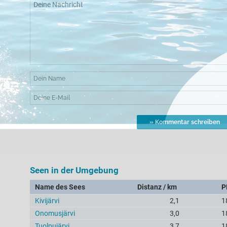
Seen in der Umgebung
Name des Sees
Distanz / km
P
Kivijärvi
2,1
1
Onomusjärvi
3,0
1
Tuolpujärvi
3,7
1