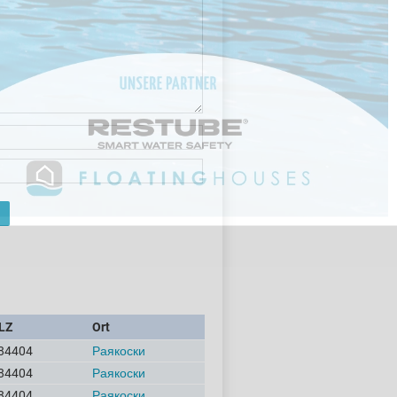
LZ
Ort
84404
Раякоски
84404
Раякоски
84404
Раякоски