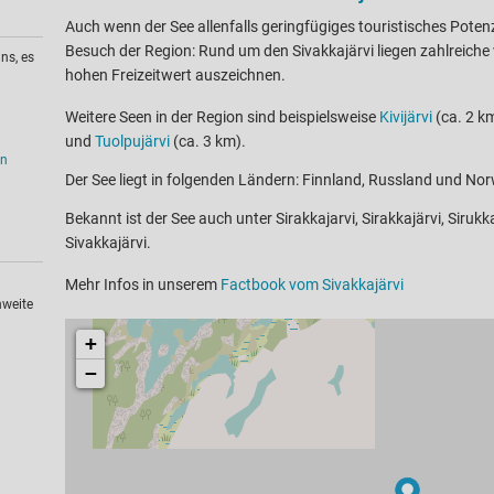
Auch wenn der See allenfalls geringfügiges touristisches Potenzia
Besuch der Region: Rund um den Sivakkajärvi liegen zahlreiche 
ns, es
hohen Freizeitwert auszeichnen.
Weitere Seen in der Region sind beispielsweise
Kivijärvi
(ca. 2 km
und
Tuolpujärvi
(ca. 3 km).
en
Der See liegt in folgenden Ländern: Finnland, Russland und No
Bekannt ist der See auch unter Sirakkajarvi, Sirakkajärvi, Sirukka
Sivakkajärvi.
Mehr Infos in unserem
Factbook vom Sivakkajärvi
hweite
+
−