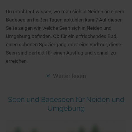
Hotels am See
Urlaub an der Küste
Radtouren am See
Finde Deinen See
Ferienwohnungen
Du möchtest wissen, wo man sich in Neiden an einem
Direkt am Wasser
Stand Up Paddeling
Badesee an heißen Tagen abkühlen kann? Auf dieser
Seen in Deiner Nähe
Hausboote
Unterkünfte
Kitesurfen
Seite zeigen wir, welche Seen sich in Neiden und
Seen in Deutschland
Camping am See
Hotels am See
Kanu- & Kajaktouren
Umgebung befinden. Ob für ein erfrischendes Bad,
Seen in Europa
Top-Hotels
Ferienwohnungen
Badeseen in Deutschland
einen schönen Spaziergang oder eine Radtour, diese
Strandbad-Verzeichnis
Top-Hotel Empfehlungen
Seen sind perfekt für einen Ausflug und schnell zu
Hausboote
Genuss pur
erreichen.
Überwachte Badestellen
Familienhotels
Camping
Wellness am See
Hunde am See
Bike-Hotels
Aktiv-Urlaub
Gourmet-Urlaub
Weiter lesen
Unsere See-Highlights
Wellness-Hotels
Kanu- & Kajak-Urlaub
Romantik Hotels
Deutschlands schönste Seen
Biohotels
Wanderurlaub
Seen und Badeseen für Neiden und
Top Seen nach Bundesländern
Ausgefallenes
Bikeurlaub
Umgebung
Top Seen nach Regionen
Häuser auf dem Wasser
Auszeit & Wellness
Deutschlands Lieblingsseen
Hundefreundliche Unterkünfte