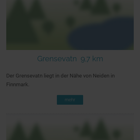
Seen in Europa
Glamping
Österreich
Schweiz
Frankreich
Niederlande
Schweden
Grensevatn
9,7 km
Norwegen
Der Grensevatn liegt in der Nähe von Neiden in
alle Länder…
Finnmark.
mehr