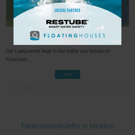
Langvatnet
18,4 km
Der Langvatnet liegt in der Nähe von Neiden in
Finnmark.
mehr
Ferienunterkünfte in Neiden