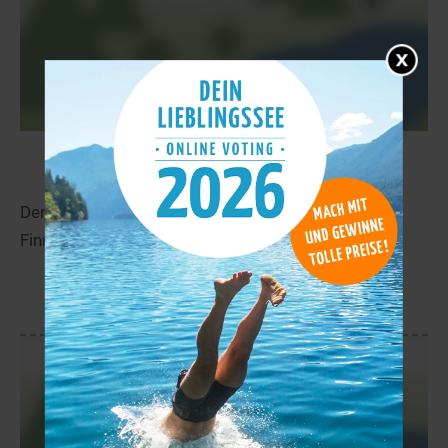
Vuontisjärvet
17,7 km
Der Vuontisjärvet liegt in der Nähe von Neiden in
Finnmark.
mehr