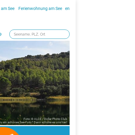
 am See
Ferienwohnung am See
en
e
Foto: © ALCE / Dollar Photo Club
 Du ein schönes See-Foto? Dann schicke es uns
hier!