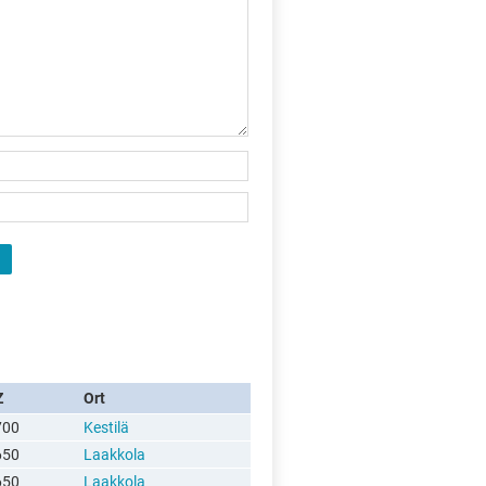
X
Z
Ort
700
Kestilä
650
Laakkola
650
Laakkola