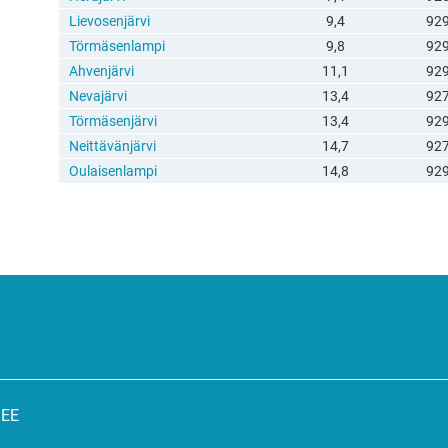
Lievosenjärvi
9,4
92
Törmäsenlampi
9,8
92
Ahvenjärvi
11,1
92
Nevajärvi
13,4
92
Törmäsenjärvi
13,4
92
Neittävänjärvi
14,7
92
Oulaisenlampi
14,8
92
SEE