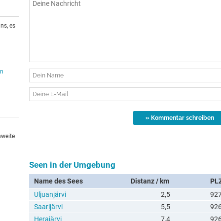
ns, es
en
hweite
Seen in der Umgebung
Name des Sees
Distanz / km
PL
Uljuanjärvi
2,5
92
Saarijärvi
5,5
92
Herajärvi
7,4
92