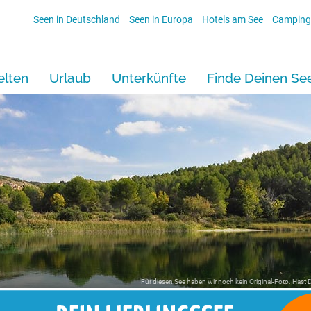
Seen in Deutschland
Seen in Europa
Hotels am See
Camping
lten
Urlaub
Unterkünfte
Finde Deinen Se
Für diesen See haben wir noch kein Original-Foto. Hast