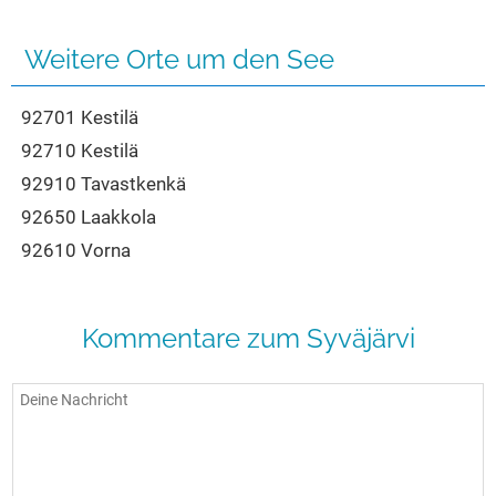
Seen in Europa
Glamping
Österreich
Weitere Orte um den See
Schweiz
92701 Kestilä
Frankreich
92710 Kestilä
Niederlande
92910 Tavastkenkä
Schweden
92650 Laakkola
Norwegen
92610 Vorna
alle Länder…
Kommentare zum Syväjärvi