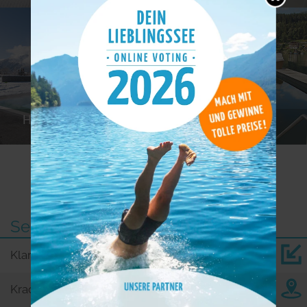
Hotels mit SPA oder
Hotels mit Pool
Wellness
Weitere Seen in der Nähe
See
km
Klarer See
0,0
Krackow