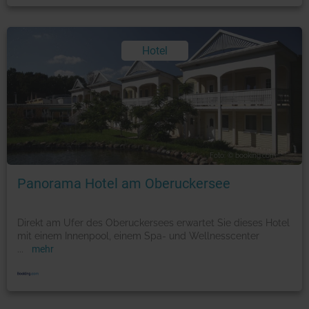
Hotel
Foto: © booking.com
Panorama Hotel am Oberuckersee
Direkt am Ufer des Oberuckersees erwartet Sie dieses Hotel
mit einem Innenpool, einem Spa- und Wellnesscenter
...
mehr