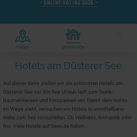
Hotels am See
Urlaub an der Küste
Radtouren am See
Finde Deinen See
Ferienwohnungen
Direkt am Wasser
Stand Up Paddeling
Seen in Deiner Nähe
Hausboote
Unterkünfte
Kitesurfen
≡
Seen in Deutschland
Camping am See
Hotels am See
Kanu- & Kajaktouren
Seen in Europa
Top-Hotels
Ferienwohnungen
Badeseen in Deutschland
Fakten
Unterkünfte
Strandbad-Verzeichnis
Top-Hotel Empfehlungen
Hausboote
Genuss pur
Hotels am Düsterer See
Überwachte Badestellen
Familienhotels
Camping
Wellness am See
Hunde am See
Bike-Hotels
Aktiv-Urlaub
Gourmet-Urlaub
Auf dieser Seite stellen wir die schönsten Hotels am
Unsere See-Highlights
Wellness-Hotels
Kanu- & Kajak-Urlaub
Romantik Hotels
Düsterer See vor. Ein See-Urlaub lädt zum Seele-
Deutschlands schönste Seen
Biohotels
Wanderurlaub
Baumelnlassen und Entspannen ein. Damit dem nichts
Top Seen nach Bundesländern
Ausgefallenes
Bikeurlaub
im Wege steht, versuchen wir Hotels in unmittelbarer
Nähe zum See vorzustellen. Ob Wellness, Romantik oder
Top Seen nach Regionen
Häuser auf dem Wasser
Auszeit & Wellness
Bio: Viele Hotels auf Seen.de haben...
Deutschlands Lieblingsseen
Hundefreundliche Unterkünfte