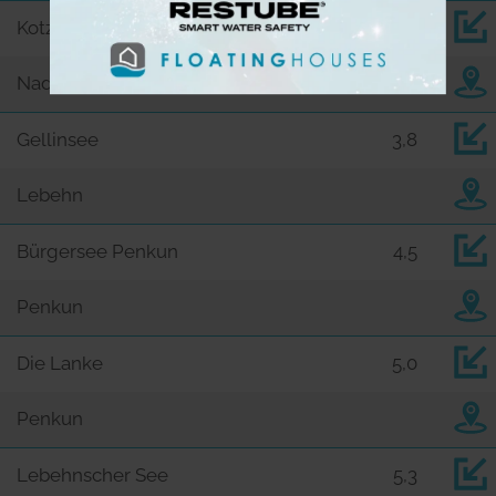
Kotzen-See
2,9
Nadrensee
Gellinsee
3,8
Lebehn
Bürgersee Penkun
4,5
Penkun
Die Lanke
5,0
Penkun
Lebehnscher See
5,3