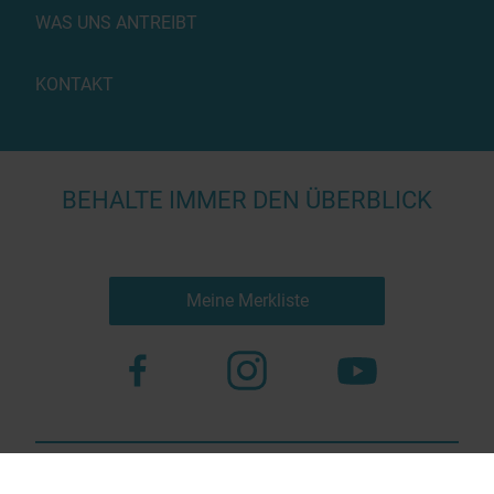
WAS UNS ANTREIBT
KONTAKT
BEHALTE IMMER DEN ÜBERBLICK
Meine Merkliste
Nutzungsbestimmungen
Datenschutz
© 2023 more virtual agency