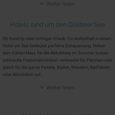
Seen in Europa
Glamping
Weiter lesen
Österreich
Schweiz
Hotels rund um den Düsterer See
Frankreich
Niederlande
Ob Kurztrip oder richtiger Urlaub: Ein Aufenthalt in einem
Hotel am See bedeutet perfekte Entspannung. Neben
Schweden
dem kühlen Nass für die Abkühlung im Sommer locken
Norwegen
zahlreiche Freizeitaktivitäten - entweder für Pärchen oder
alle Länder…
gleich für die ganze Familie. Baden, Wandern, Radfahren
oder Aktivitäten auf...
Weiter lesen