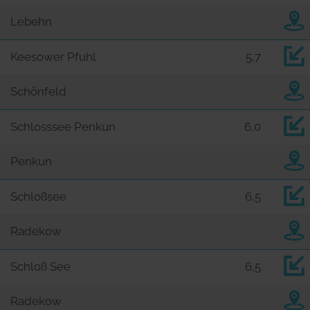
Lebehn
Keesower Pfuhl
5,7
Schönfeld
Schlosssee Penkun
6,0
Penkun
Schloßsee
6,5
Radekow
Schloß See
6,5
Radekow