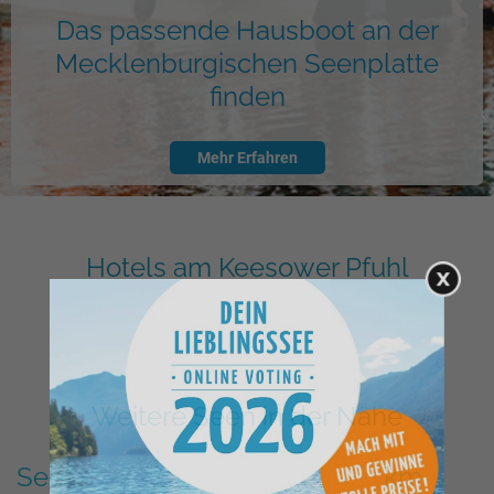
Das passende Hausboot an der
Mecklenburgischen Seenplatte
finden
Mehr Erfahren
Hotels am Keesower Pfuhl
Weitere Seen in der Nähe
See
km