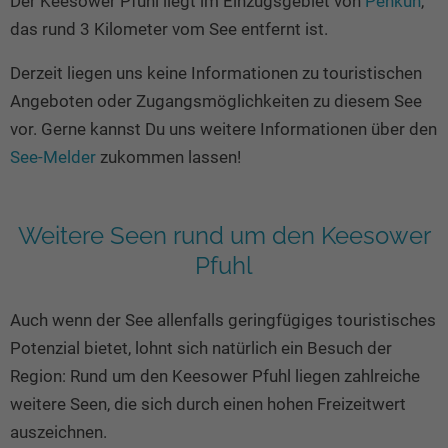
Der Keesower Pfuhl liegt im Einzugsgebiet von
Penkun
,
Seen in Europa
Glamping
das rund 3 Kilometer vom See entfernt ist.
Österreich
Derzeit liegen uns keine Informationen zu touristischen
Schweiz
Angeboten oder Zugangsmöglichkeiten zu diesem See
Frankreich
vor. Gerne kannst Du uns weitere Informationen über den
Niederlande
See-Melder
zukommen lassen!
Schweden
Norwegen
Weitere Seen rund um den Keesower
alle Länder…
Pfuhl
Auch wenn der See allenfalls geringfügiges touristisches
Potenzial bietet, lohnt sich natürlich ein Besuch der
Region: Rund um den Keesower Pfuhl liegen zahlreiche
weitere Seen, die sich durch einen hohen Freizeitwert
auszeichnen.