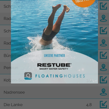
Schloßsee
2,2
Radekow
Schloß See
2,2
Radekow
Bürgersee Penkun
3,8
Penkun
Kotzen-See
3,9
Nadrensee
Die Lanke
4,8