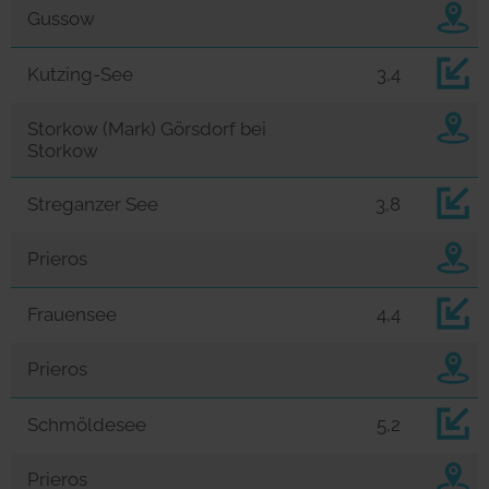
Gussow
Kutzing-See
3,4
Storkow (Mark) Görsdorf bei
Storkow
Streganzer See
3,8
Prieros
Frauensee
4,4
Prieros
Schmöldesee
5,2
Prieros