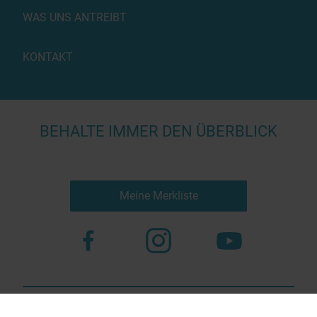
WAS UNS ANTREIBT
KONTAKT
BEHALTE IMMER DEN ÜBERBLICK
Meine Merkliste
Nutzungsbestimmungen
Datenschutz
© 2023 more virtual agency