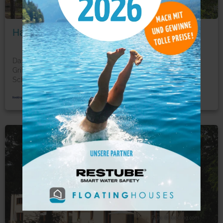
Foto: © booking.com
HausMeise
Das hausmeise in Heidesee bietet einen Garten und einen
Grill. Die Unterkunft befindet sich 38 km von
Schönefe
...
mehr
Hotel
Foto: © booking.com