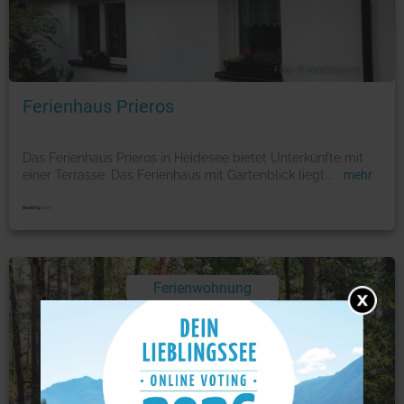
Foto: © booking.com
Ferienhaus Prieros
Das Ferienhaus Prieros in Heidesee bietet Unterkünfte mit
einer Terrasse. Das Ferienhaus mit Gartenblick liegt
...
mehr
Ferienwohnung