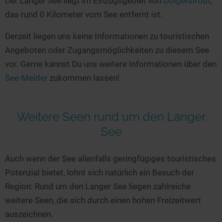
Der Langer See liegt im Einzugsgebiet von
Dolgenbrodt
,
Seen in Europa
Glamping
das rund 0 Kilometer vom See entfernt ist.
Österreich
Derzeit liegen uns keine Informationen zu touristischen
Schweiz
Angeboten oder Zugangsmöglichkeiten zu diesem See
Frankreich
vor. Gerne kannst Du uns weitere Informationen über den
Niederlande
See-Melder
zukommen lassen!
Schweden
Norwegen
Weitere Seen rund um den Langer
alle Länder…
See
Auch wenn der See allenfalls geringfügiges touristisches
Potenzial bietet, lohnt sich natürlich ein Besuch der
Region: Rund um den Langer See liegen zahlreiche
weitere Seen, die sich durch einen hohen Freizeitwert
auszeichnen.