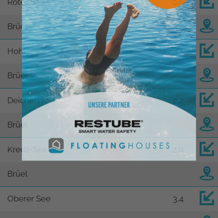
Roter See
0,6
Brüel
Hohlsee
1,1
Brüel
Deichelsee
2,2
Brüel
Kreuz-See
2,9
Brüel
Oberer See
3,4