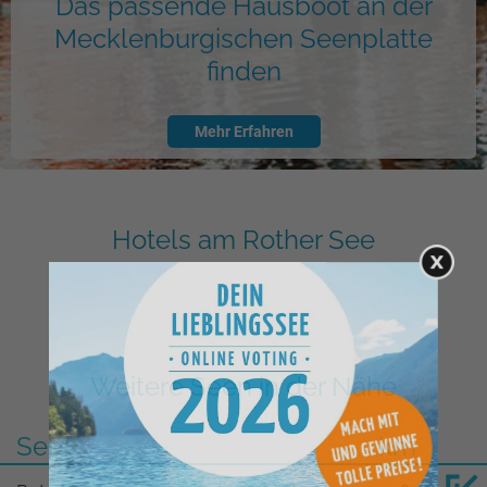
Das passende Hausboot an der
Mecklenburgischen Seenplatte
finden
Mehr Erfahren
Hotels am Rother See
Weitere Seen in der Nähe
See
km