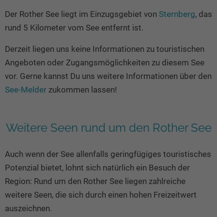
Seen in Europa
Glamping
Der Rother See liegt im Einzugsgebiet von
Sternberg
, das
Österreich
rund 5 Kilometer vom See entfernt ist.
Schweiz
Derzeit liegen uns keine Informationen zu touristischen
Frankreich
Angeboten oder Zugangsmöglichkeiten zu diesem See
Niederlande
vor. Gerne kannst Du uns weitere Informationen über den
Schweden
See-Melder
zukommen lassen!
Norwegen
alle Länder…
Weitere Seen rund um den Rother See
Auch wenn der See allenfalls geringfügiges touristisches
Potenzial bietet, lohnt sich natürlich ein Besuch der
Region: Rund um den Rother See liegen zahlreiche
weitere Seen, die sich durch einen hohen Freizeitwert
auszeichnen.