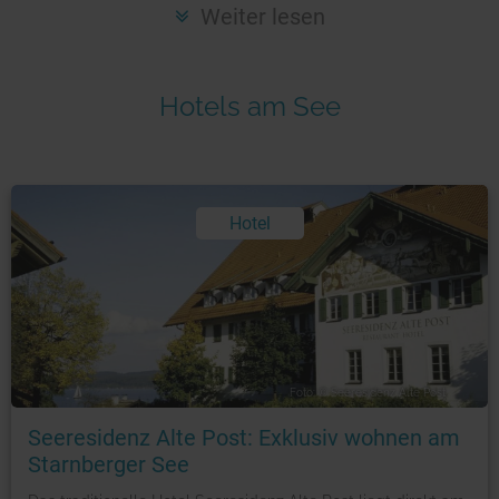
Seen in Europa
Glamping
Weiter lesen
Österreich
Schweiz
Hotels am See
Frankreich
Niederlande
Schweden
Hotel
Norwegen
alle Länder…
Foto: © Seeresidenz Alte Post
Seeresidenz Alte Post: Exklusiv wohnen am
Starnberger See