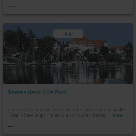
Hotel
Foto: © booking.com
Seeresidenz Alte Post
Direkt am Starnberger See erwartet Sie dieses traditionelle
Hotel in Seeshaupt. Freuen Sie sich auf ein Restau
...
mehr