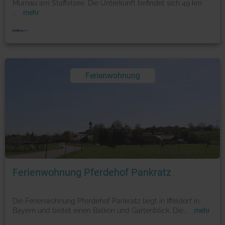
Murnau am Staffelsee. Die Unterkunft befindet sich 49 km
...
mehr
Ferienwohnung
Foto: © booking.com
Ferienwohnung Pferdehof Pankratz
Die Ferienwohnung Pferdehof Pankratz liegt in Iffeldorf in
Bayern und bietet einen Balkon und Gartenblick. Die
...
mehr