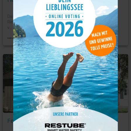
Das Haus Riegseeblick erwartet Sie mit einem Garten in
Riegsee in Bayern. Die Unterkunft befindet sich 34 km
v
...
mehr
Ferienwohnung
Foto: © booking.com
Ferienhaus Alp Chalet