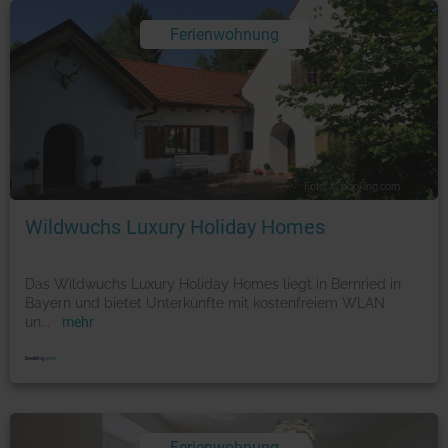
Ferienwohnung
Foto: © booking.com
Wildwuchs Luxury Holiday Homes
Das Wildwuchs Luxury Holiday Homes liegt in Bernried in
Bayern und bietet Unterkünfte mit kostenfreiem WLAN
un
...
mehr
Ferienwohnung