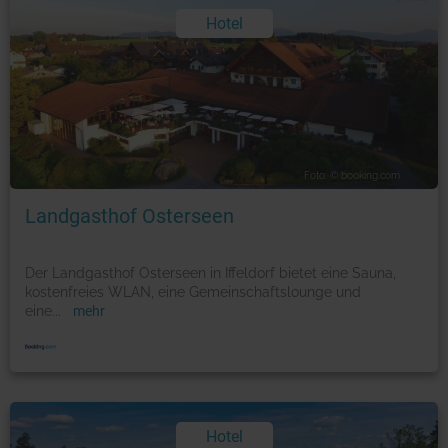
Hotel
Foto: © booking.com
Landgasthof Osterseen
Der Landgasthof Osterseen in Iffeldorf bietet eine Sauna,
kostenfreies WLAN, eine Gemeinschaftslounge und
eine
...
mehr
Hotel