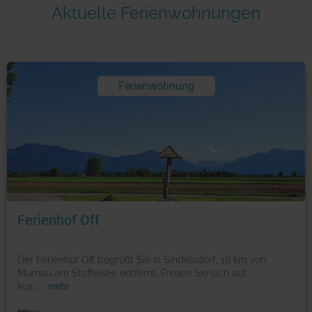
Aktuelle Ferienwohnungen
Ferienwohnung
Foto: © booking.com
Ferienhof Off
Der Ferienhof Off begrüßt Sie in Sindelsdorf, 16 km von
Murnau am Staffelsee entfernt. Freuen Sie sich auf
kos
...
mehr