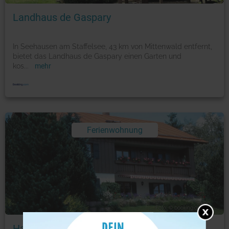
Landhaus de Gaspary
In Seehausen am Staffelsee, 43 km von Mittenwald entfernt,
bietet das Landhaus de Gaspary einen Garten und
kos
...
mehr
Ferienwohnung
Foto: © booking.com
Haus Riegseeblick