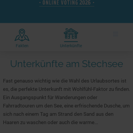
Hotels am See
Urlaub an der Küste
Radtouren am See
Finde Deinen See
Ferienwohnungen
Direkt am Wasser
Stand Up Paddeling
Seen in Deiner Nähe
Hausboote
Unterkünfte
Kitesurfen
≡
Seen in Deutschland
Camping am See
Hotels am See
Kanu- & Kajaktouren
Seen in Europa
Top-Hotels
Ferienwohnungen
Badeseen in Deutschland
Fakten
Unterkünfte
Strandbad-Verzeichnis
Top-Hotel Empfehlungen
Hausboote
Genuss pur
Unterkünfte am Stechsee
Überwachte Badestellen
Familienhotels
Camping
Wellness am See
Hunde am See
Bike-Hotels
Aktiv-Urlaub
Gourmet-Urlaub
Fast genauso wichtig wie die Wahl des Urlaubsortes ist
Unsere See-Highlights
Wellness-Hotels
Kanu- & Kajak-Urlaub
Romantik Hotels
es, die perfekte Unterkunft mit Wohlfühl-Faktor zu finden.
Deutschlands schönste Seen
Biohotels
Wanderurlaub
Ein Ausgangspunkt für Wanderungen oder
Top Seen nach Bundesländern
Ausgefallenes
Bikeurlaub
Fahrradtouren um den See, eine erfrischende Dusche, um
sich nach einem Tag am Strand den Sand aus den
Top Seen nach Regionen
Häuser auf dem Wasser
Auszeit & Wellness
Haaren zu waschen oder auch die warme...
Deutschlands Lieblingsseen
Hundefreundliche Unterkünfte