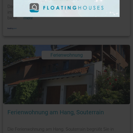
Das ruhig und nur 1 km vom Kochelsee entfernt gelegene,
im Landhausstil gestaltete Ferienhaus Alp Chalet
biete
...
mehr
Ferienwohnung
Foto: © booking.com
Ferienwohnung am Hang, Souterrain
Die Ferienwohnung am Hang, Souterrain begrüßt Sie in