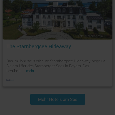
Foto: © booking.com
The Starnbergsee Hideaway
Das im Jahr 2018 erbaute Starnbergsee Hideaway begrüßt
Sie am Ufer des Starnberger Sees in Bayern. Das
berühmt
...
mehr
Mehr Hotels am See