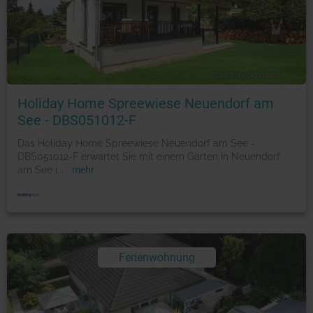
Foto: © booking.com
Holiday Home Spreewiese Neuendorf am
See - DBS051012-F
Das Holiday Home Spreewiese Neuendorf am See -
DBS051012-F erwartet Sie mit einem Garten in Neuendorf
am See i
...
mehr
Ferienwohnung