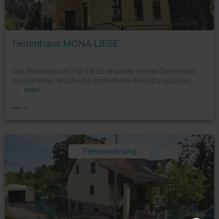
Foto: © booking.com
Ferienhaus MONA LIESE
Das Ferienhaus MONA LIESE erwartet Sie mit Gartenblick,
kostenfreiem WLAN und kostenfreien Privatparkplätzen
i
...
mehr
Ferienwohnung