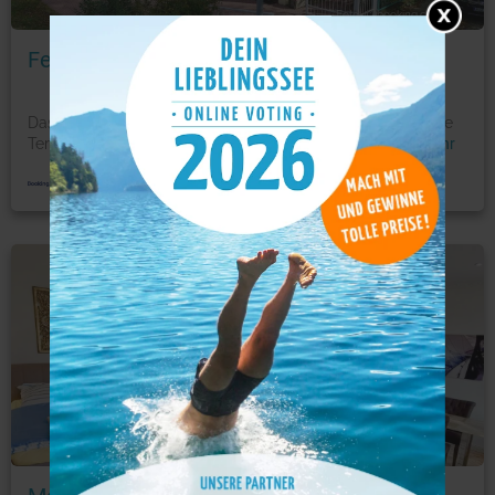
Foto: © booking.com
Ferienhaus Erkner
Das Ferienhaus Erkner in Erkner in Brandenburg bietet eine
Terrasse und Gartenblick. Die Unterkunft befindet s
...
mehr
Ferienwohnung
Foto: © booking.com