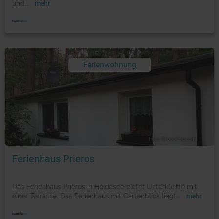
und
...
mehr
Ferienwohnung
Foto: © booking.com
Ferienhaus Prieros
Das Ferienhaus Prieros in Heidesee bietet Unterkünfte mit
einer Terrasse. Das Ferienhaus mit Gartenblick liegt
...
mehr