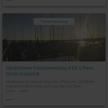
Ferienwohnung
Foto: © booking.com
Mediterrane Ferienwohnung 4 für 2 Pers.
Berlin-Köpenick
Mediterrane Ferienwohnung 4 für 2 Personen. Das Berlin-
Köpenick in Berlin liegt 22 km von der East Side
Galler
...
mehr