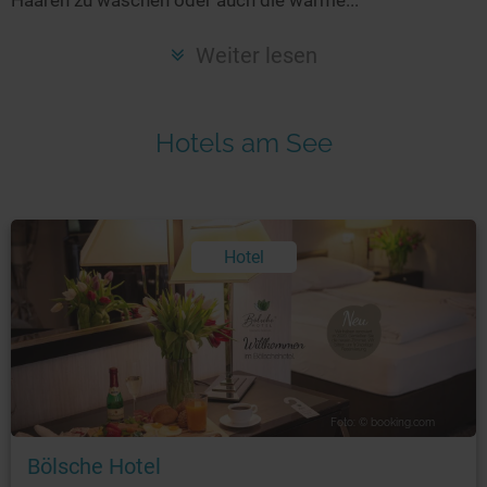
Seen in Europa
Glamping
Österreich
Weiter lesen
Schweiz
Frankreich
Hotels am See
Niederlande
Schweden
Norwegen
Hotel
alle Länder…
Foto: © booking.com
Bölsche Hotel