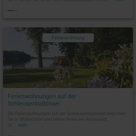
Ferienwohnung
Foto: © booking.com
Ferienwohnungen auf der
Schleusenhalbinsel
Die Ferienwohnungen auf der Schleusenhalbinsel begrüßen
Sie in Woltersdorf und bieten Ihnen ein Restaurant.
Di
...
mehr