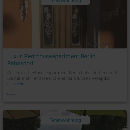
Ferienwohnung
Foto: © booking.com
Luxus Penthouseapartment Berlin
Rahnsdorf
Das Luxus Penthouseapartment Berlin Rahnsdorf erwartet
Sie mit einer Terrasse und einer 24-Stunden-Rezeption
i
...
mehr
Ferienwohnung