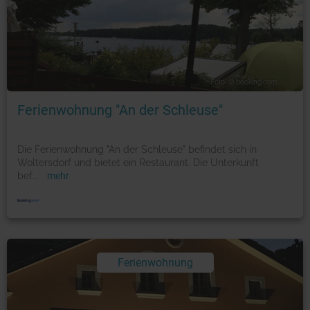
Foto: © booking.com
Ferienwohnung "An der Schleuse"
Die Ferienwohnung "An der Schleuse" befindet sich in
Woltersdorf und bietet ein Restaurant. Die Unterkunft
bef
...
mehr
Ferienwohnung