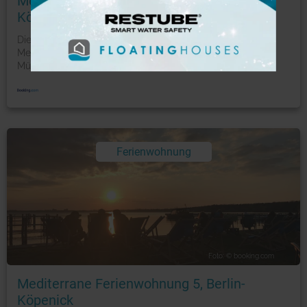
Mediterrane Ferienwohnung 4, Berlin-
Köpenick/ Am Müggelsee
Die nur 22 km von der East Side Gallery entfernte
Mediterrane Ferienwohnung 4, Berlin-Köpenick/ Am
Müggelsee b
...
mehr
Ferienwohnung
Foto: © booking.com
Mediterrane Ferienwohnung 5, Berlin-
Köpenick