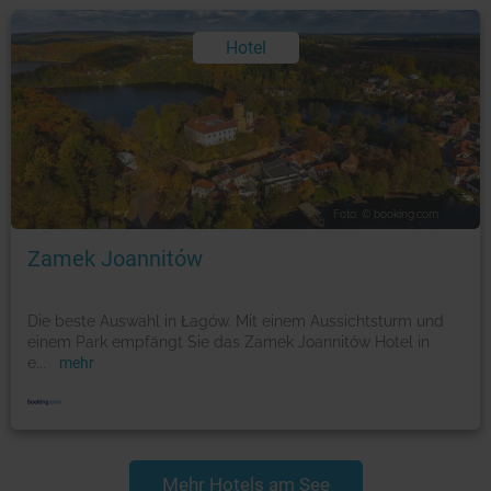
Hotel
Foto: © booking.com
Zamek Joannitów
Die beste Auswahl in Łagów. Mit einem Aussichtsturm und
einem Park empfängt Sie das Zamek Joannitów Hotel in
e
...
mehr
Mehr Hotels am See