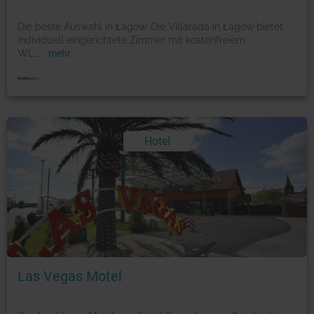
Die beste Auswahl in Łagów. Die Villarada in Łagów bietet
individuell eingerichtete Zimmer mit kostenfreiem
WL
...
mehr
Hotel
Foto: © booking.com
Las Vegas Motel