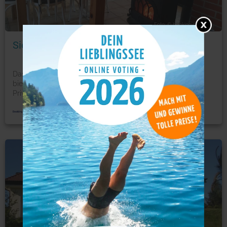
Foto: © booking.com
Siesta Country
Das Siesta Country in Świebodzin in der Region Lubuskie
bietet Unterkünfte mit kostenfreien
Privatparkplätzen.
...
mehr
Ferienwohnung