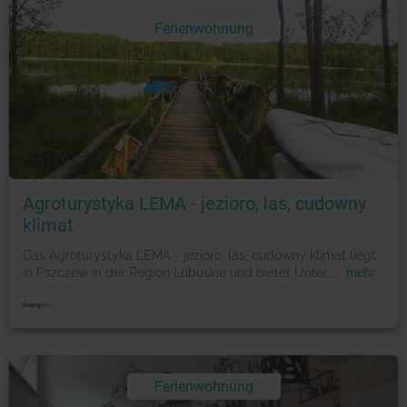
Ferienwohnung
Foto: © booking.com
Agroturystyka LEMA - jezioro, las, cudowny
klimat
Das Agroturystyka LEMA - jezioro, las, cudowny klimat liegt
in Pszczew in der Region Lubuskie und bietet Unter
...
mehr
Ferienwohnung