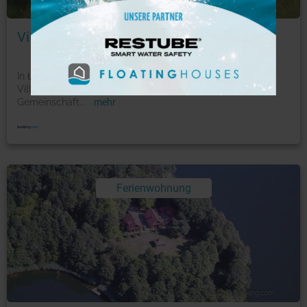
Foto: © booking.com
Villa Wiktoria Stylowe Apartamenty
In Łagów, 25 km von Świebodzin entfernt, bietet Ihnen die
Villa Wiktoria Stylowe Apartamenty eine
Gemeinschaft
...
mehr
Ferienwohnung
Foto: © booking.com