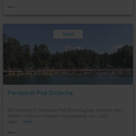
Hotel
Foto: © booking.com
Pensjonat Pod Strzechą
Die Unterkunft Pensjonat Pod Strzechą liegt inmitten eines
Waldes, einen 4-minütigen Spaziergang vom Lago
Głęb
...
mehr