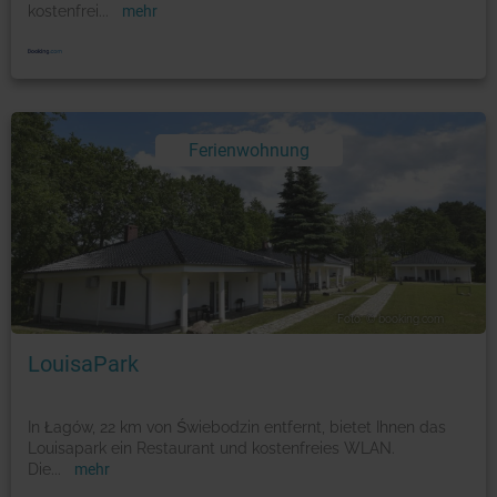
kostenfrei
...
mehr
Ferienwohnung
Foto: © booking.com
LouisaPark
In Łagów, 22 km von Świebodzin entfernt, bietet Ihnen das
Louisapark ein Restaurant und kostenfreies WLAN.
Die
...
mehr