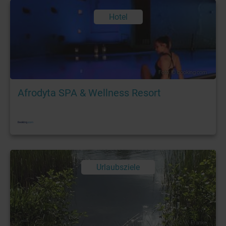
Hotel
Foto: © booking.com
Afrodyta SPA & Wellness Resort
Urlaubsziele
Foto: © W. Franke