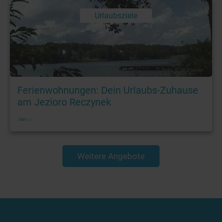
Urlaubsziele
Foto: © W. Franke
Ferienwohnungen: Dein Urlaubs-Zuhause
am Jezioro Reczynek
Weitere Angebote