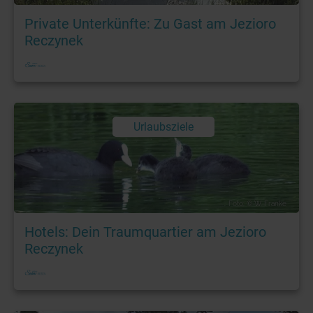
Private Unterkünfte: Zu Gast am Jezioro
Reczynek
Urlaubsziele
Foto: © W. Franke
Hotels: Dein Traumquartier am Jezioro
Reczynek