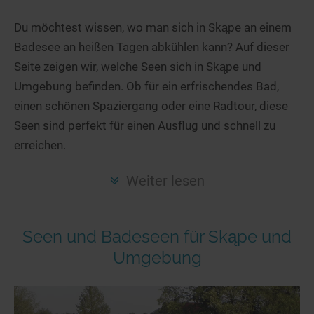
Hotels am See
Urlaub an der Küste
Radtouren am See
Finde Deinen See
Ferienwohnungen
Du möchtest wissen, wo man sich in Skąpe an einem
Direkt am Wasser
Stand Up Paddeling
Badesee an heißen Tagen abkühlen kann? Auf dieser
Seen in Deiner Nähe
Hausboote
Unterkünfte
Kitesurfen
Seite zeigen wir, welche Seen sich in Skąpe und
Seen in Deutschland
Camping am See
Hotels am See
Kanu- & Kajaktouren
Umgebung befinden. Ob für ein erfrischendes Bad,
Seen in Europa
Top-Hotels
Ferienwohnungen
Badeseen in Deutschland
einen schönen Spaziergang oder eine Radtour, diese
Strandbad-Verzeichnis
Top-Hotel Empfehlungen
Seen sind perfekt für einen Ausflug und schnell zu
Hausboote
Genuss pur
erreichen.
Überwachte Badestellen
Familienhotels
Camping
Wellness am See
Hunde am See
Bike-Hotels
Aktiv-Urlaub
Gourmet-Urlaub
Weiter lesen
Unsere See-Highlights
Wellness-Hotels
Kanu- & Kajak-Urlaub
Romantik Hotels
Deutschlands schönste Seen
Biohotels
Wanderurlaub
Seen und Badeseen für Skąpe und
Top Seen nach Bundesländern
Ausgefallenes
Bikeurlaub
Umgebung
Top Seen nach Regionen
Häuser auf dem Wasser
Auszeit & Wellness
Deutschlands Lieblingsseen
Hundefreundliche Unterkünfte