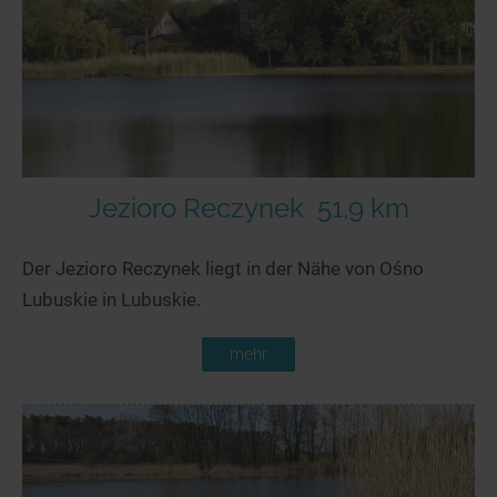
Seen in Europa
Glamping
Österreich
Schweiz
Frankreich
Niederlande
Schweden
Jezioro Reczynek
51,9 km
Norwegen
Der Jezioro Reczynek liegt in der Nähe von Ośno
alle Länder…
Lubuskie in Lubuskie.
mehr