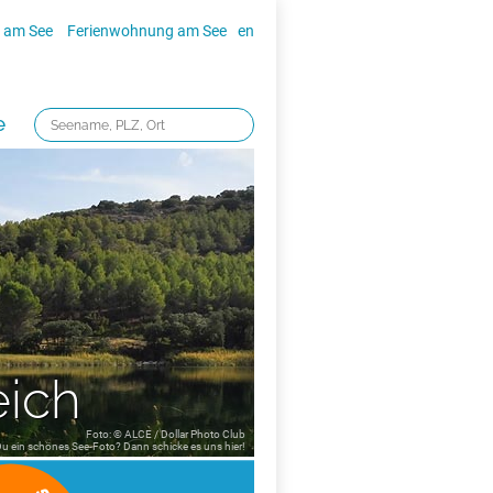
 am See
Ferienwohnung am See
en
e
eich
Foto: © ALCE / Dollar Photo Club
 Du ein schönes See-Foto? Dann schicke es uns
hier!