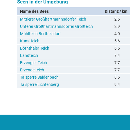
Seen in der Umgebung
Name des Sees
Distanz / km
Mittlerer Großhartmannsdorfer Teich
2,6
Unterer Großhartmannsdorfer Großteich
2,9
Mühlteich Berthelsdorf
4,0
Kunstteich
5,6
Dörnthaler Teich
6,6
Landteich
7,4
Erzengler Teich
7,7
Erzengelteich
7,7
Talsperre Saidenbach
8,6
Talsperre Lichtenberg
9,4