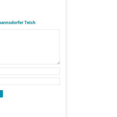
annsdorfer Teich
X