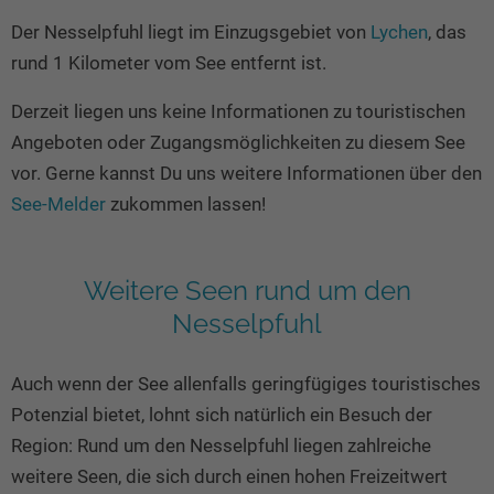
Seen in Europa
Glamping
Der Nesselpfuhl liegt im Einzugsgebiet von
Lychen
, das
Österreich
rund 1 Kilometer vom See entfernt ist.
Schweiz
Derzeit liegen uns keine Informationen zu touristischen
Frankreich
Angeboten oder Zugangsmöglichkeiten zu diesem See
Niederlande
vor. Gerne kannst Du uns weitere Informationen über den
Schweden
See-Melder
zukommen lassen!
Norwegen
alle Länder…
Weitere Seen rund um den
Nesselpfuhl
Auch wenn der See allenfalls geringfügiges touristisches
Potenzial bietet, lohnt sich natürlich ein Besuch der
Region: Rund um den Nesselpfuhl liegen zahlreiche
weitere Seen, die sich durch einen hohen Freizeitwert