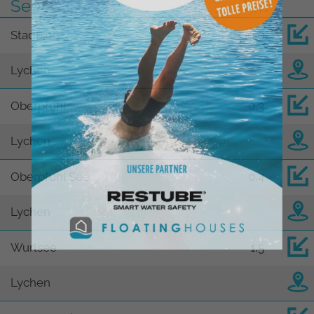
See
km
Stadtsee
0,0
Lychen
Oberpfuhl
0,3
Lychen
Oberpfuhl See
0,4
Lychen
Wurlsee
1,5
Lychen