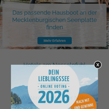
Das passende Hausboot an der
Mecklenburgischen Seenplatte
finden
Mehr Erfahren
Hotels am Nesselpfuhl
Weitere Seen in der Nähe