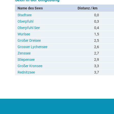
Name des Sees
Distanz / km
Stadtsee
0,0
Oberpfuhl
0,3
Oberpfuhl See
0,4
Wurlsee
1,5
Großer Dreisee
2,5
Grosser Lychensee
2,6
Zenssee
2,7
Stiepensee
2,9
Großer Kronsee
3,3
Rednitzsee
3,7