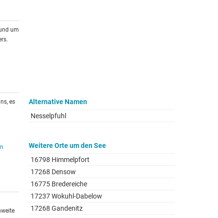
rund um
rs.
Alternative Namen
ns, es
Nesselpfuhl
Weitere Orte um den See
en
16798 Himmelpfort
17268 Densow
16775 Bredereiche
17237 Wokuhl-Dabelow
17268 Gandenitz
hweite