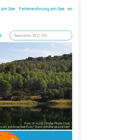
 am See
Ferienwohnung am See
en
e
Foto: © ALCE / Dollar Photo Club
 Du ein schönes See-Foto? Dann schicke es uns
hier!