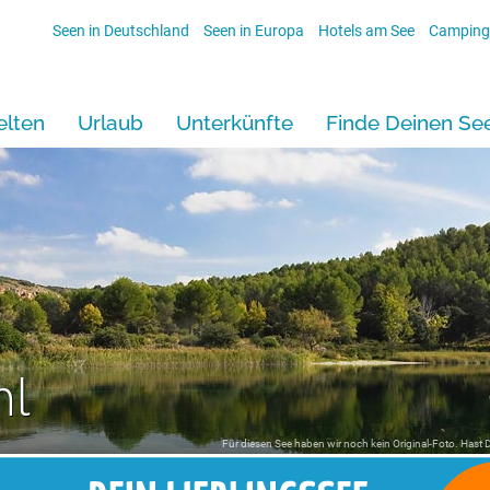
Seen in Deutschland
Seen in Europa
Hotels am See
Camping
lten
Urlaub
Unterkünfte
Finde Deinen Se
hl
Für diesen See haben wir noch kein Original-Foto. Hast