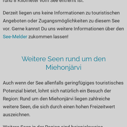
rund 8 Kilometer vom See entfernt ist.
Seen in Europa
Glamping
Österreich
Derzeit liegen uns keine Informationen zu touristischen
Angeboten oder Zugangsmöglichkeiten zu diesem See
Schweiz
vor. Gerne kannst Du uns weitere Informationen über den
Frankreich
See-Melder
zukommen lassen!
Niederlande
Schweden
Weitere Seen rund um den
Norwegen
Miehonjärvi
alle Länder…
Auch wenn der See allenfalls geringfügiges touristisches
Potenzial bietet, lohnt sich natürlich ein Besuch der
Region: Rund um den Miehonjärvi liegen zahlreiche
weitere Seen, die sich durch einen hohen Freizeitwert
auszeichnen.
Weitere Seen in der Region sind beispielsweise