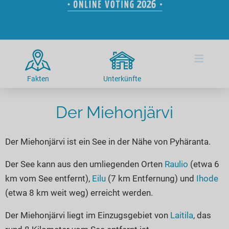
Hotels am See
Urlaub an der Küste
Radtouren am See
Finde Deinen See
Ferienwohnungen
Direkt am Wasser
Stand Up Paddeling
Seen in Deiner Nähe
Hausboote
Unterkünfte
Kitesurfen
≡
Seen in Deutschland
Camping am See
Hotels am See
Kanu- & Kajaktouren
Seen in Europa
Top-Hotels
Ferienwohnungen
Badeseen in Deutschland
Fakten
Unterkünfte
Strandbad-Verzeichnis
Top-Hotel Empfehlungen
Hausboote
Genuss pur
Überwachte Badestellen
Der Miehonjärvi
Familienhotels
Camping
Wellness am See
Hunde am See
Bike-Hotels
Aktiv-Urlaub
Gourmet-Urlaub
Der Miehonjärvi ist ein See in der Nähe von Pyhäranta.
Unsere See-Highlights
Wellness-Hotels
Kanu- & Kajak-Urlaub
Romantik Hotels
Deutschlands schönste Seen
Biohotels
Wanderurlaub
Der See kann aus den umliegenden Orten
Raulio
(etwa 6
km vom See entfernt),
Eilu
(7 km Entfernung) und
Ihode
Top Seen nach Bundesländern
Ausgefallenes
Bikeurlaub
(etwa 8 km weit weg) erreicht werden.
Top Seen nach Regionen
Häuser auf dem Wasser
Auszeit & Wellness
Deutschlands Lieblingsseen
Der Miehonjärvi liegt im Einzugsgebiet von
Laitila
, das
Hundefreundliche Unterkünfte