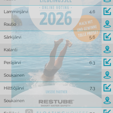
Lamminjärvi
4,6
Raulio
Särkijärvi
5,6
Kalanti
Peräjärvi
6,3
Soukainen
Hilttiöjärvi
7,3
Soukainen