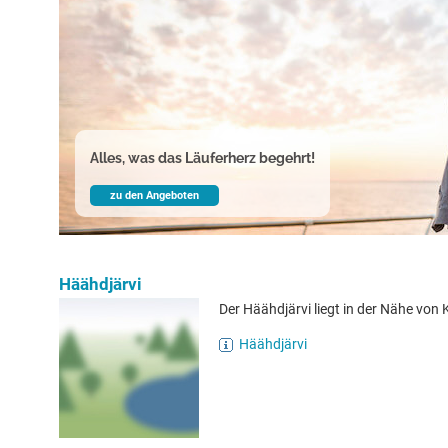
Alles, was das Läuferherz begehrt!
zu den Angeboten
Häähdjärvi
Der Häähdjärvi liegt in der Nähe von K
Häähdjärvi