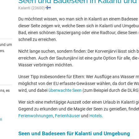
Seen und Badeseen in Kalanti u
Kalanti (23600)
Du möchtest wissen, wo man sich in Kalanti an einem Badesee
dieser Seite zeigen wir, welche Seen sich in Kalanti und Umgebu
Bad, einen schönen Spaziergang oder eine Radtour, diese Seen s
schnell zu erreichen.
rund um
rs.
Nicht lange suchen, sondern finden: Der Korvenjärvi lässt sich 
erreichen. Auch der Sautunjärvi ist eine gute Option für alle, d
Wasser verbringen möchten.
Unser Tipp insbesondere für Eltern: Wer Ausflüge ans Wasser mit
möglichst von der EU erfasste Gewässer wählen, da dort die W
wird, und dabei
überwachte Seen
(zum Beispiel durch die DLRG
ns, es
Wer sich eine mehrtägige Auszeit oder einen Urlaub in Kalanti
Gegend zu erkunden und die Magie der Seen zu genießen, findet
Ferienwohnungen
,
Ferienhäuser
und
Hotels
.
en
Seen und Badeseen für Kalanti und Umgebung