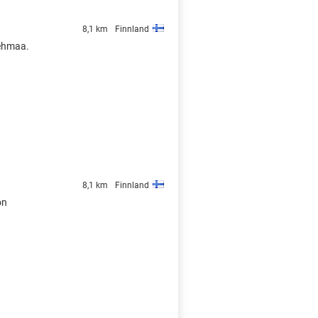
8,1 km
Finnland
Vehmaa.
8,1 km
Finnland
on