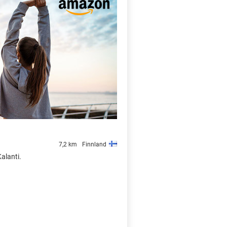
X
7,2 km
Finnland
alanti.