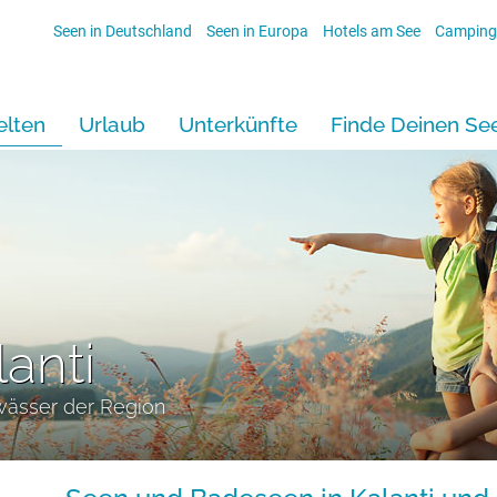
Seen in Deutschland
Seen in Europa
Hotels am See
Camping
lten
Urlaub
Unterkünfte
Finde Deinen Se
lanti
wässer der Region