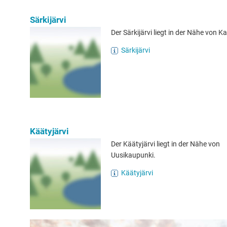
Särkijärvi
Der Särkijärvi liegt in der Nähe von Ka
Särkijärvi
Käätyjärvi
Der Käätyjärvi liegt in der Nähe von
Uusikaupunki.
Käätyjärvi