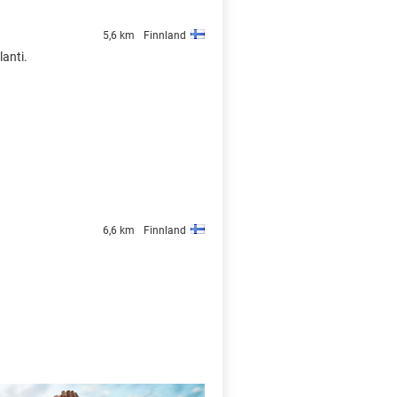
5,6 km
Finnland
lanti.
6,6 km
Finnland