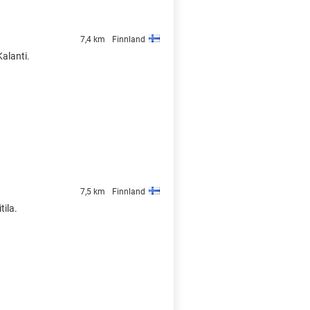
7,4 km
Finnland
Kalanti.
7,5 km
Finnland
tila.