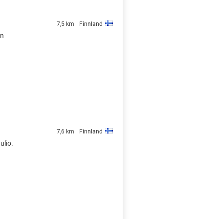
7,5 km
Finnland
on
7,6 km
Finnland
ulio.