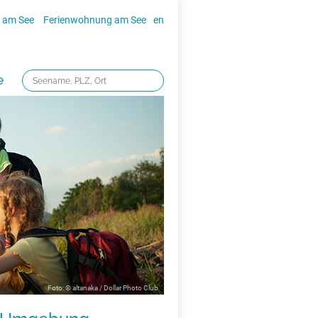
 am See
Ferienwohnung am See
en
e
Foto: © altanaka / Dollar Photo Club