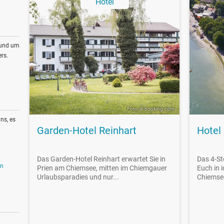
Hotel
rund um
rs.
Foto: © booking.com
ns, es
Garden-Hotel Reinhart
Hotel
Das Garden-Hotel Reinhart erwartet Sie in
Das 4-St
en
Prien am Chiemsee, mitten im Chiemgauer
Euch in i
Urlaubsparadies und nur...
Chiemsee