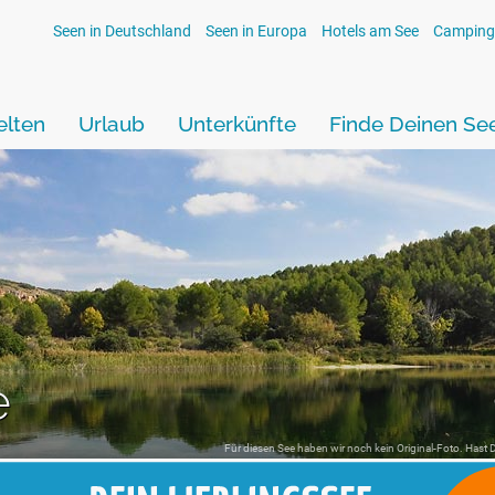
Seen in Deutschland
Seen in Europa
Hotels am See
Camping
lten
Urlaub
Unterkünfte
Finde Deinen Se
e
Für diesen See haben wir noch kein Original-Foto. Hast