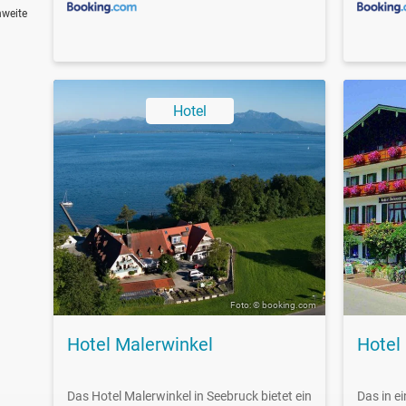
hweite
Hotel
Foto: © booking.com
Hotel Malerwinkel
Hotel
Das Hotel Malerwinkel in Seebruck bietet ein
Das in e