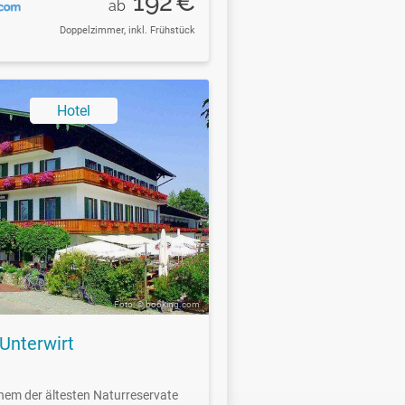
192
€
ab
Doppelzimmer, inkl. Frühstück
Hotel
Foto: © booking.com
 Unterwirt
inem der ältesten Naturreservate