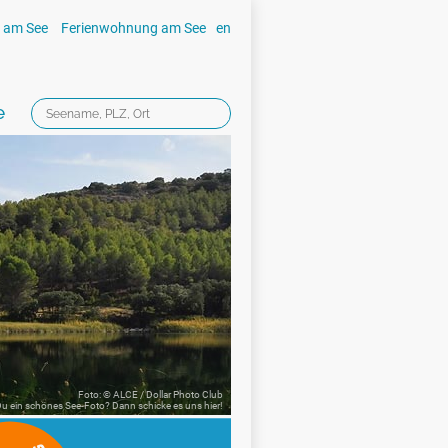
 am See
Ferienwohnung am See
en
e
Foto: © ALCE / Dollar Photo Club
 Du ein schönes See-Foto? Dann schicke es uns
hier!