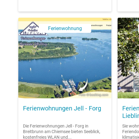
Ferienwohnung
Foto: © booking.com
Ferienwohnungen Jell - Forg
Ferie
Liebl
Die Ferienwohnungen Jell - Forg in
Sie wohn
Breitbrunn am Chiemsee bieten Seeblick,
Feriendo
kostenfreies WLAN und...
klimatisi