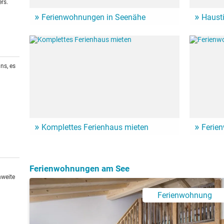
rs.
Ferienwohnungen in Seenähe
Haust
Zahlreiche Ferienwohnungen und Ferienhäuser am
Auch Vierb
See sind eine günstige Alternative für den nächsten
haben. Es 
See-Urlaub.
denen auch
ns, es
Komplettes Ferienhaus mieten
Ferie
Ein ganzes Haus nur für sich allein. Hier mietet man
Ein Urlaub
gleich die ganze Unterkunft für den See-Urlaub - und
Günstige 
ist ungestört.
häuser für
Ferienwohnungen am See
hweite
Ferienwohnung