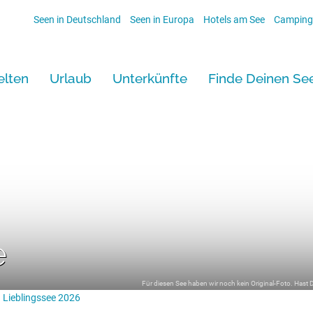
Seen in Deutschland
Seen in Europa
Hotels am See
Camping
lten
Urlaub
Unterkünfte
Finde Deinen Se
e
Für diesen See haben wir noch kein Original-Foto. Hast