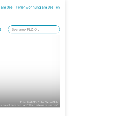
 am See
Ferienwohnung am See
en
e
Foto: © ALCE / Dollar Photo Club
 Du ein schönes See-Foto? Dann schicke es uns
hier!