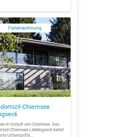
X
Ferienwohnung
Foto: © booking.com
ndomizil-Chiemsee
ingseck
en in Gstadt am Chiemsee. Das
mizil-Chiemsee Lieblingseck bietet
erte Unterkünfte...