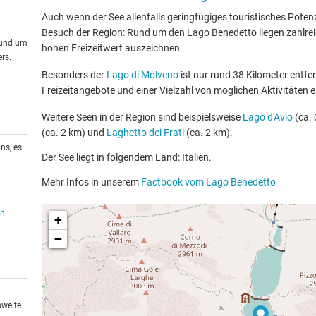
Auch wenn der See allenfalls geringfügiges touristisches Potenzia
Besuch der Region: Rund um den Lago Benedetto liegen zahlreic
rund um
hohen Freizeitwert auszeichnen.
rs.
Besonders der
Lago di Molveno
ist nur rund 38 Kilometer entfe
Freizeitangebote und einer Vielzahl von möglichen Aktivitäten e
Weitere Seen in der Region sind beispielsweise
Lago d'Avio
(ca. 
(ca. 2 km) und
Laghetto dei Frati
(ca. 2 km).
ns, es
Der See liegt in folgendem Land: Italien.
Mehr Infos in unserem
Factbook vom Lago Benedetto
en
+
−
hweite