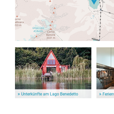
Unterkünfte am Lago Benedetto
Ferie
Dem Alltag entfliehen und ein paar entspannte Tage
Für einen l
genießen? Hier gibt es schöne Unterkünfte in der
Ferienwohn
Nähe vom Lago Benedetto!
Unterkunf