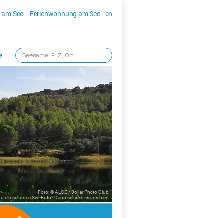
 am See
Ferienwohnung am See
en
e
Foto: © ALCE / Dollar Photo Club
 Du ein schönes See-Foto? Dann schicke es uns
hier!