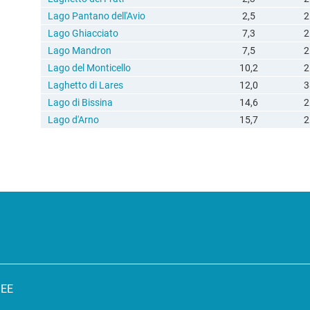
Lago Pantano dell'Avio
2,5
2
Lago Ghiacciato
7,3
2
Lago Mandron
7,5
2
Lago del Monticello
10,2
2
Laghetto di Lares
12,0
3
Lago di Bissina
14,6
2
Lago d'Arno
15,7
2
SEE