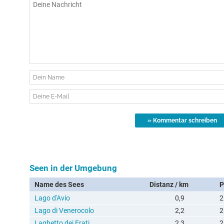
Seen in der Umgebung
Name des Sees
Distanz / km
P
Lago d'Avio
0,9
2
Lago di Venerocolo
2,2
2
Laghetto dei Frati
2,3
2