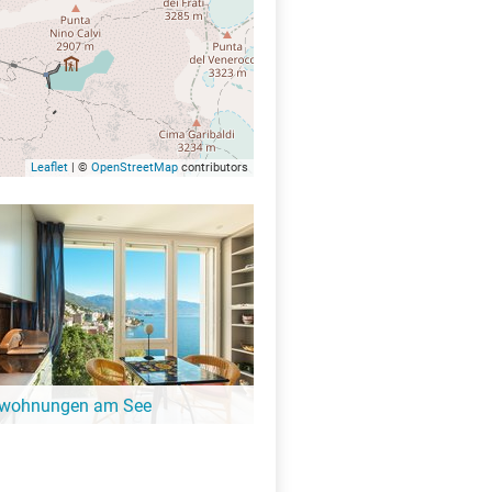
Leaflet
| ©
OpenStreetMap
contributors
nwohnungen am See
ängeren Aufenthalt ist eine
ung oder Ferienhaus die perfekte
t. Finde Ferienwohnungen am Lago