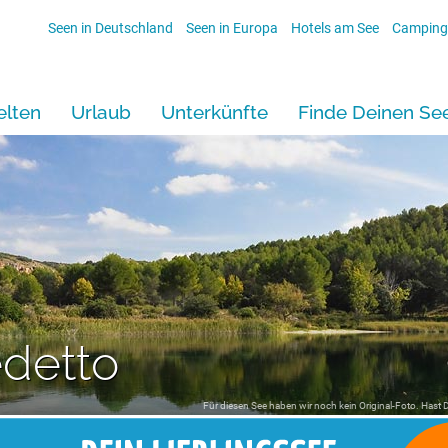
Seen in Deutschland
Seen in Europa
Hotels am See
Camping
lten
Urlaub
Unterkünfte
Finde Deinen Se
detto
Für diesen See haben wir noch kein Original-Foto. Hast