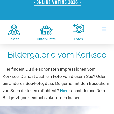
Hotels am See
Urlaub an der Küste
Radtouren am See
Finde Deinen See
Ferienwohnungen
Direkt am Wasser
Stand Up Paddeling
Seen in Deiner Nähe
Hausboote
Unterkünfte
Kitesurfen
≡
Seen in Deutschland
Camping am See
Hotels am See
Kanu- & Kajaktouren
Seen in Europa
Top-Hotels
Ferienwohnungen
Badeseen in Deutschland
Fakten
Unterkünfte
Fotos
Strandbad-Verzeichnis
Top-Hotel Empfehlungen
Hausboote
Genuss pur
Bildergalerie vom Korksee
Überwachte Badestellen
Familienhotels
Camping
Wellness am See
Hunde am See
Bike-Hotels
Aktiv-Urlaub
Gourmet-Urlaub
Hier findest Du die schönsten Impressionen vom
Unsere See-Highlights
Wellness-Hotels
Kanu- & Kajak-Urlaub
Romantik Hotels
Korksee. Du hast auch ein Foto von diesem See? Oder
Deutschlands schönste Seen
Biohotels
Wanderurlaub
ein anderes See-Foto, dass Du gerne mit den Besuchern
Top Seen nach Bundesländern
Ausgefallenes
Bikeurlaub
von Seen.de teilen möchtest?
Hier
kannst du uns Dein
Bild jetzt ganz einfach zukommen lassen.
Top Seen nach Regionen
Häuser auf dem Wasser
Auszeit & Wellness
Deutschlands Lieblingsseen
Hundefreundliche Unterkünfte