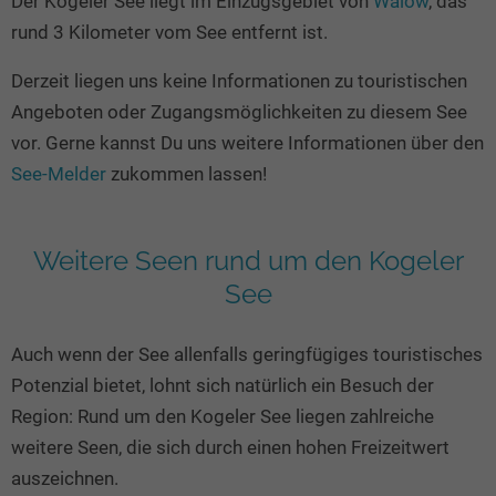
Der Kogeler See liegt im Einzugsgebiet von
Walow
, das
Seen in Europa
Glamping
rund 3 Kilometer vom See entfernt ist.
Österreich
Derzeit liegen uns keine Informationen zu touristischen
Schweiz
Angeboten oder Zugangsmöglichkeiten zu diesem See
Frankreich
vor. Gerne kannst Du uns weitere Informationen über den
Niederlande
See-Melder
zukommen lassen!
Schweden
Norwegen
Weitere Seen rund um den Kogeler
alle Länder…
See
Auch wenn der See allenfalls geringfügiges touristisches
Potenzial bietet, lohnt sich natürlich ein Besuch der
Region: Rund um den Kogeler See liegen zahlreiche
weitere Seen, die sich durch einen hohen Freizeitwert
auszeichnen.