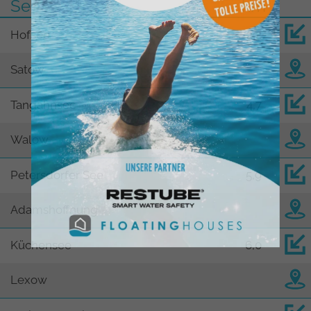
See
km
Hofsee
2,2
Satow
Tangahnsee
4,7
Walow
Petersdorfer See
5,9
Adamshoffnung
Küchensee
6,0
Lexow