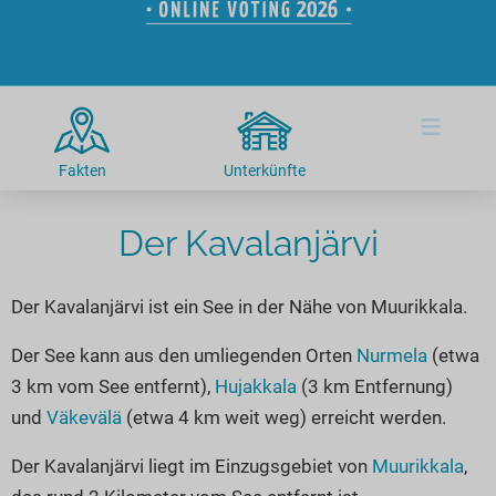
Hotels am See
Urlaub an der Küste
Radtouren am See
Finde Deinen See
Ferienwohnungen
Direkt am Wasser
Stand Up Paddeling
Seen in Deiner Nähe
Hausboote
Unterkünfte
Kitesurfen
≡
Seen in Deutschland
Camping am See
Hotels am See
Kanu- & Kajaktouren
Seen in Europa
Top-Hotels
Ferienwohnungen
Badeseen in Deutschland
Fakten
Unterkünfte
Strandbad-Verzeichnis
Top-Hotel Empfehlungen
Hausboote
Genuss pur
Überwachte Badestellen
Der Kavalanjärvi
Familienhotels
Camping
Wellness am See
Hunde am See
Bike-Hotels
Aktiv-Urlaub
Gourmet-Urlaub
Der Kavalanjärvi ist ein See in der Nähe von Muurikkala.
Unsere See-Highlights
Wellness-Hotels
Kanu- & Kajak-Urlaub
Romantik Hotels
Deutschlands schönste Seen
Biohotels
Wanderurlaub
Der See kann aus den umliegenden Orten
Nurmela
(etwa
3 km vom See entfernt),
Hujakkala
(3 km Entfernung)
Top Seen nach Bundesländern
Ausgefallenes
Bikeurlaub
und
Väkevälä
(etwa 4 km weit weg) erreicht werden.
Top Seen nach Regionen
Häuser auf dem Wasser
Auszeit & Wellness
Deutschlands Lieblingsseen
Der Kavalanjärvi liegt im Einzugsgebiet von
Muurikkala
,
Hundefreundliche Unterkünfte