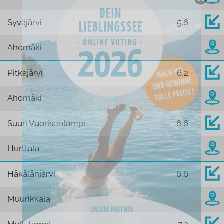
Syväjärvi
5,6
Ahomäki
Pitkajärvi
6,2
Ahomäki
Suuri Vuorisenlampi
6,6
Hurttala
Häkälänjärvi
6,6
Muurikkala