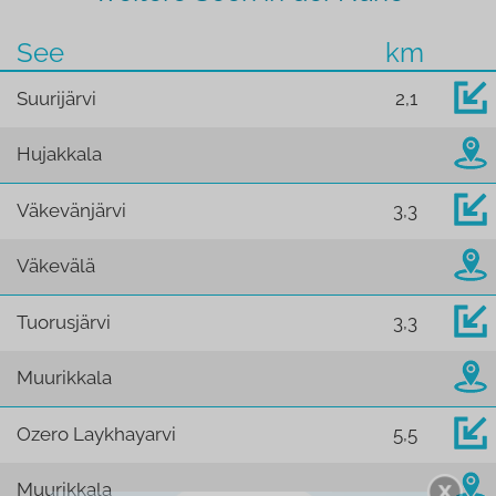
See
km
Suurijärvi
2,1
Hujakkala
Väkevänjärvi
3,3
Väkevälä
Tuorusjärvi
3,3
Muurikkala
Ozero Laykhayarvi
5,5
Muurikkala