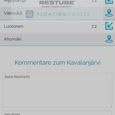
Myllylampi
7,2
Väkevälä
Luotonen
7,2
Ahomäki
Kommentare zum Kavalanjärvi