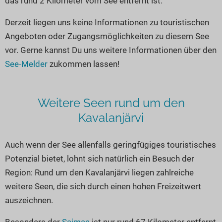
das rund 2 Kilometer vom See entfernt ist.
Seen in Europa
Glamping
Österreich
Derzeit liegen uns keine Informationen zu touristischen
Angeboten oder Zugangsmöglichkeiten zu diesem See
Schweiz
vor. Gerne kannst Du uns weitere Informationen über den
Frankreich
See-Melder
zukommen lassen!
Niederlande
Schweden
Weitere Seen rund um den
Norwegen
Kavalanjärvi
alle Länder…
Auch wenn der See allenfalls geringfügiges touristisches
Potenzial bietet, lohnt sich natürlich ein Besuch der
Region: Rund um den Kavalanjärvi liegen zahlreiche
weitere Seen, die sich durch einen hohen Freizeitwert
auszeichnen.
Besonders der
Saimaa
ist nur rund 67 Kilometer entfernt