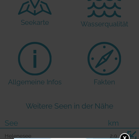
Seekarte
Wasserqualität
Allgemeine Infos
Fakten
Weitere Seen in der Nähe
See
km
Helenesee
2,9