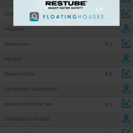
Großer Müllroser See
8,2
Müllrose
Belenzsee
8,3
Mixdorf
Blanke Hölle
8,8
Jacobsdorf Jacobsdorf
Kleiner Pohlitzer See
9,3
Siehdichum Pohlitz