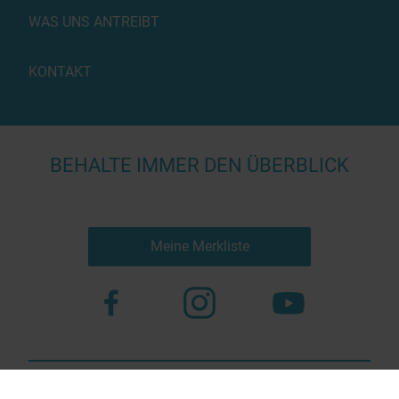
WAS UNS ANTREIBT
KONTAKT
BEHALTE IMMER DEN ÜBERBLICK
Meine Merkliste
Nutzungsbestimmungen
Datenschutz
© 2023 more virtual agency