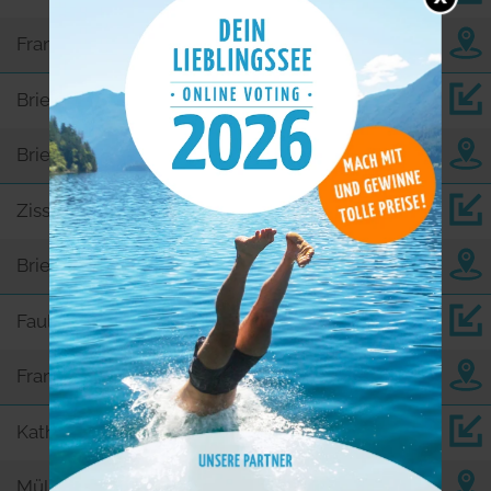
Frankfurt (Oder)
Brieskower See
3,9
Brieskow-Finkenheerd
Ziss-See
6,1
Brieskow-Finkenheerd
Fauler See
6,2
Frankfurt (Oder)
Katharinen See
7,3
Müllrose