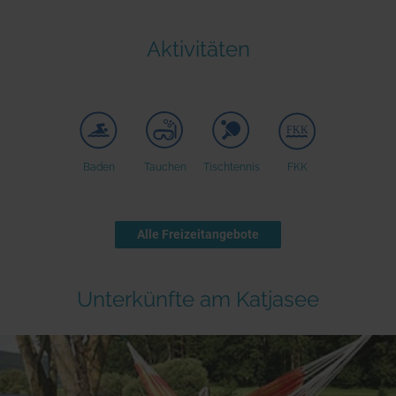
Seen in Europa
Glamping
Österreich
Aktivitäten
Schweiz
Frankreich
Niederlande
Schweden
Baden
Tauchen
Tischtennis
FKK
Norwegen
alle Länder…
Alle Freizeitangebote
Unterkünfte am Katjasee