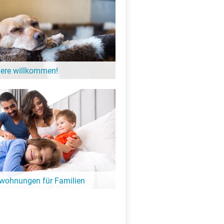
iere willkommen!
einer möchten gerne einmal Urlaub
gibt zahlreiche Unterkünfte am See in
 der Hund willkommen ist.
nwohnungen für Familien
 mit der ganzen Familie geplant?
und schöne Ferienwohnungen- und
 die ganze Familie am See.