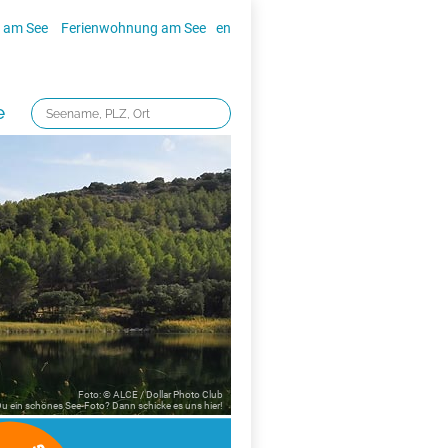
 am See
Ferienwohnung am See
en
e
Foto: © ALCE / Dollar Photo Club
 Du ein schönes See-Foto? Dann schicke es uns
hier!