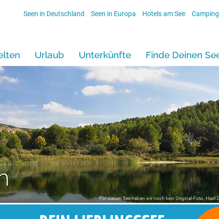
Seen in Deutschland
Seen in Europa
Hotels am See
Camping
lten
Urlaub
Unterkünfte
Finde Deinen Se
h
Für diesen See haben wir noch kein Original-Foto. Hast