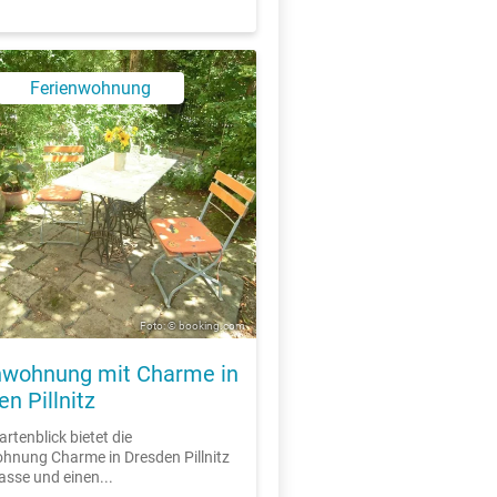
Ferienwohnung
X
Foto: © booking.com
nwohnung mit Charme in
n Pillnitz
rtenblick bietet die
hnung Charme in Dresden Pillnitz
asse und einen...