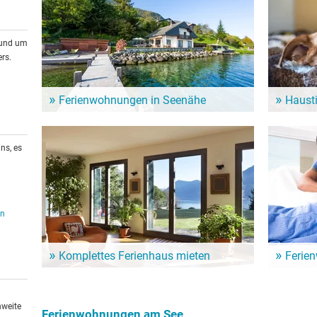
rund um
rs.
Ferienwohnungen in Seenähe
Haust
Zahlreiche Ferienwohnungen und Ferienhäuser am
Auch Vierb
See sind eine günstige Alternative für den nächsten
haben. Es 
See-Urlaub.
denen auch
ns, es
en
Komplettes Ferienhaus mieten
Ferie
Ein ganzes Haus nur für sich allein. Hier mietet man
Ein Urlaub
gleich die ganze Unterkunft für den See-Urlaub - und
Günstige 
ist ungestört.
häuser für
hweite
Ferienwohnungen am See