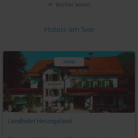
Seen in Europa
Glamping
Weiter lesen
Österreich
Schweiz
Hotels am See
Frankreich
Niederlande
Schweden
Hotel
Norwegen
alle Länder…
Foto: © booking.com
Landhotel Herzogstand