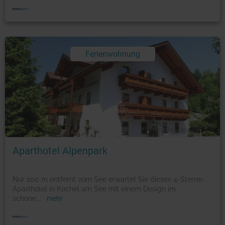
Ferienwohnung
Foto: © booking.com
Aparthotel Alpenpark
Nur 200 m entfernt vom See erwartet Sie dieses 4-Sterne-
Aparthotel in Kochel am See mit einem Design im
schöne
...
mehr