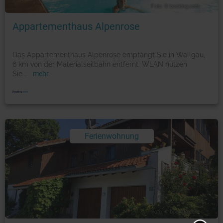
Foto: © booking.com
Appartementhaus Alpenrose
Das Appartementhaus Alpenrose empfängt Sie in Wallgau,
6 km von der Materialseilbahn entfernt. WLAN nutzen
Sie
...
mehr
Ferienwohnung
Foto: © booking.com