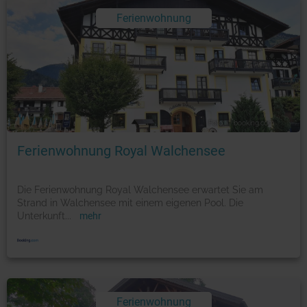
Ferienwohnung
Foto: © booking.com
Ferienwohnung Royal Walchensee
Die Ferienwohnung Royal Walchensee erwartet Sie am
Strand in Walchensee mit einem eigenen Pool. Die
Unterkunft
...
mehr
Ferienwohnung