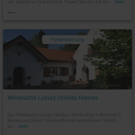
von Seefeld in Tirol entfernt. Freuen Sie sich auf ein
...
mehr
Ferienwohnung
Foto: © booking.com
Wildwuchs Luxury Holiday Homes
Das Wildwuchs Luxury Holiday Homes liegt in Bernried in
Bayern und bietet Unterkünfte mit kostenfreiem WLAN
un
...
mehr