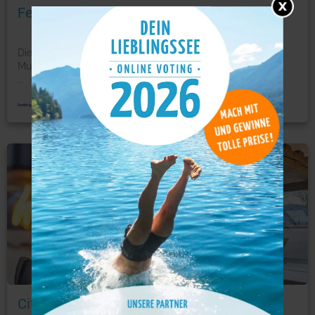
Ferienwohnung am Hang, Souterrain
Die Ferienwohnung am Hang, Souterrain begrüßt Sie in
Murnau am Staffelsee. Die Unterkunft befindet sich 49 km
...
mehr
Ferienwohnung
Foto: © booking.com
City Suites Murnau