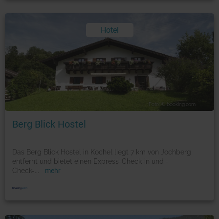
Hotel
Foto: © booking.com
Berg Blick Hostel
Das Berg Blick Hostel in Kochel liegt 7 km von Jochberg
entfernt und bietet einen Express-Check-in und -
Check-
...
mehr