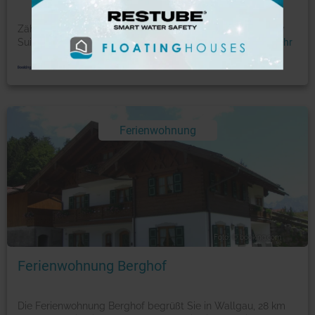
Zählt zu den Bestsellern in Murnau am Staffelsee Das City
Suites Murnau liegt in Murnau am Staffelsee, 42 km
...
mehr
Ferienwohnung
Foto: © booking.com
Ferienwohnung Berghof
Die Ferienwohnung Berghof begrüßt Sie in Wallgau, 28 km