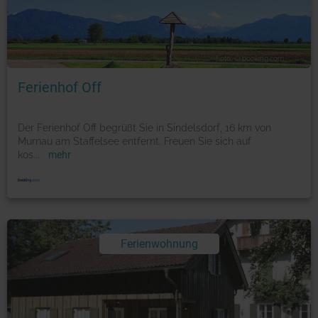
Foto: © booking.com
Ferienhof Off
Der Ferienhof Off begrüßt Sie in Sindelsdorf, 16 km von
Murnau am Staffelsee entfernt. Freuen Sie sich auf
kos
...
mehr
Ferienwohnung