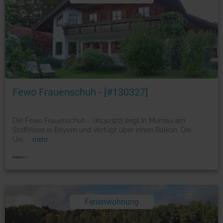
Foto: © booking.com
Fewo Frauenschuh - [#130327]
Die Fewo Frauenschuh - [#130327] liegt in Murnau am
Staffelsee in Bayern und verfügt über einen Balkon. Die
Un
...
mehr
Ferienwohnung