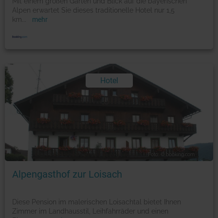
Mit einem großen Garten und Blick auf die bayerischen
Alpen erwartet Sie dieses traditionelle Hotel nur 1,5
km
...
mehr
Hotel
Foto: © booking.com
Alpengasthof zur Loisach
Diese Pension im malerischen Loisachtal bietet Ihnen
Zimmer im Landhausstil, Leihfahrräder und einen