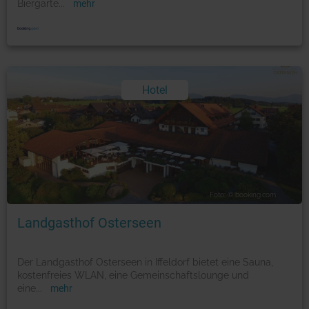
Biergarte
...
mehr
Hotel
Foto: © booking.com
Landgasthof Osterseen
Der Landgasthof Osterseen in Iffeldorf bietet eine Sauna,
kostenfreies WLAN, eine Gemeinschaftslounge und
eine
...
mehr