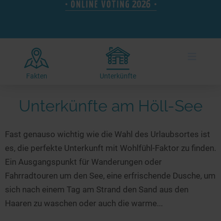
Hotels am See
Urlaub an der Küste
Radtouren am See
Finde Deinen See
Ferienwohnungen
Direkt am Wasser
Stand Up Paddeling
Seen in Deiner Nähe
Hausboote
Unterkünfte
Kitesurfen
≡
Seen in Deutschland
Camping am See
Hotels am See
Kanu- & Kajaktouren
Seen in Europa
Top-Hotels
Ferienwohnungen
Badeseen in Deutschland
Fakten
Unterkünfte
Strandbad-Verzeichnis
Top-Hotel Empfehlungen
Hausboote
Genuss pur
Unterkünfte am Höll-See
Überwachte Badestellen
Familienhotels
Camping
Wellness am See
Hunde am See
Bike-Hotels
Aktiv-Urlaub
Gourmet-Urlaub
Fast genauso wichtig wie die Wahl des Urlaubsortes ist
Unsere See-Highlights
Wellness-Hotels
Kanu- & Kajak-Urlaub
Romantik Hotels
es, die perfekte Unterkunft mit Wohlfühl-Faktor zu finden.
Deutschlands schönste Seen
Biohotels
Wanderurlaub
Ein Ausgangspunkt für Wanderungen oder
Top Seen nach Bundesländern
Ausgefallenes
Bikeurlaub
Fahrradtouren um den See, eine erfrischende Dusche, um
sich nach einem Tag am Strand den Sand aus den
Top Seen nach Regionen
Häuser auf dem Wasser
Auszeit & Wellness
Haaren zu waschen oder auch die warme...
Deutschlands Lieblingsseen
Hundefreundliche Unterkünfte