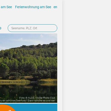
 am See
Ferienwohnung am See
en
e
Foto: © ALCE / Dollar Photo Club
 Du ein schönes See-Foto? Dann schicke es uns
hier!