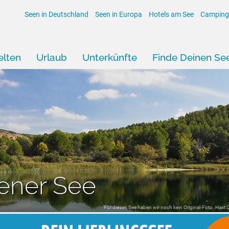
Seen in Deutschland
Seen in Europa
Hotels am See
Camping
lten
Urlaub
Unterkünfte
Finde Deinen Se
ener See
Für diesen See haben wir noch kein Original-Foto. Hast