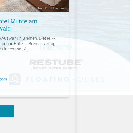
Foto: © booking.com
otel Munte am
wald
e Auswahl in Bremen. Dieses 4-
uperior-Hotel in Bremen verfügt
n Innenpool, 4...