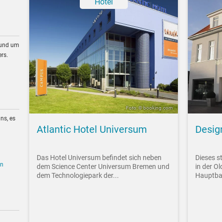
Hotel
rund um
rs.
Foto: © booking.com
ns, es
Atlantic Hotel Universum
Desig
Das Hotel Universum befindet sich neben
Dieses st
en
dem Science Center Universum Bremen und
in der O
dem Technologiepark der...
Hauptba