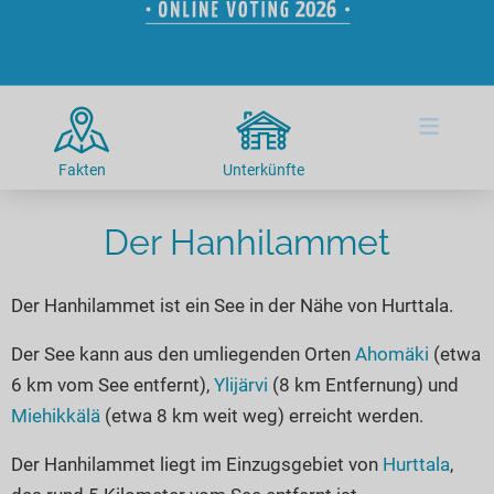
Hotels am See
Urlaub an der Küste
Radtouren am See
Finde Deinen See
Ferienwohnungen
Direkt am Wasser
Stand Up Paddeling
Seen in Deiner Nähe
Hausboote
Unterkünfte
Kitesurfen
≡
Seen in Deutschland
Camping am See
Hotels am See
Kanu- & Kajaktouren
Seen in Europa
Top-Hotels
Ferienwohnungen
Badeseen in Deutschland
Fakten
Unterkünfte
Strandbad-Verzeichnis
Top-Hotel Empfehlungen
Hausboote
Genuss pur
Überwachte Badestellen
Der Hanhilammet
Familienhotels
Camping
Wellness am See
Hunde am See
Bike-Hotels
Aktiv-Urlaub
Gourmet-Urlaub
Der Hanhilammet ist ein See in der Nähe von Hurttala.
Unsere See-Highlights
Wellness-Hotels
Kanu- & Kajak-Urlaub
Romantik Hotels
Deutschlands schönste Seen
Biohotels
Wanderurlaub
Der See kann aus den umliegenden Orten
Ahomäki
(etwa
6 km vom See entfernt),
Ylijärvi
(8 km Entfernung) und
Top Seen nach Bundesländern
Ausgefallenes
Bikeurlaub
Miehikkälä
(etwa 8 km weit weg) erreicht werden.
Top Seen nach Regionen
Häuser auf dem Wasser
Auszeit & Wellness
Deutschlands Lieblingsseen
Der Hanhilammet liegt im Einzugsgebiet von
Hurttala
,
Hundefreundliche Unterkünfte