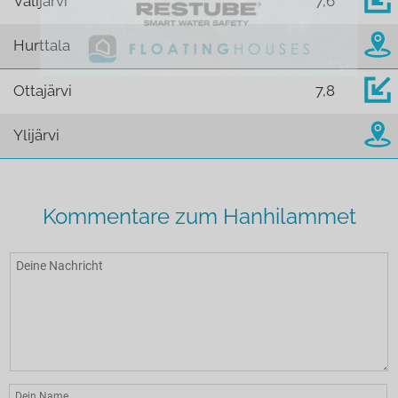
Välijärvi
7,6
Hurttala
Ottajärvi
7,8
Ylijärvi
Kommentare zum Hanhilammet