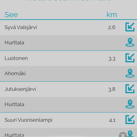
See
km
Syvä Valkjärvi
2,6
Hurttala
Luotonen
3,3
Ahomäki
Jutuksenjärvi
3,8
Hurttala
Suuri Vuorisenlampi
4,1
Hurttala