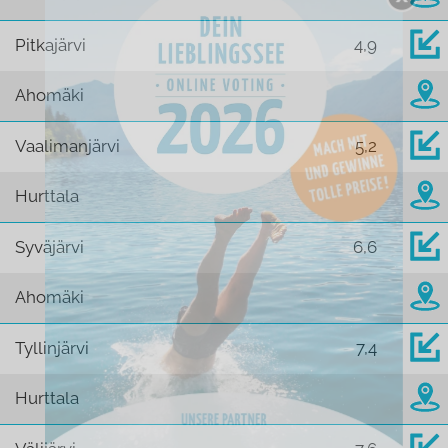
Pitkajärvi
4,9
Ahomäki
Vaalimanjärvi
5,2
Hurttala
Syväjärvi
6,6
Ahomäki
Tyllinjärvi
7,4
Hurttala