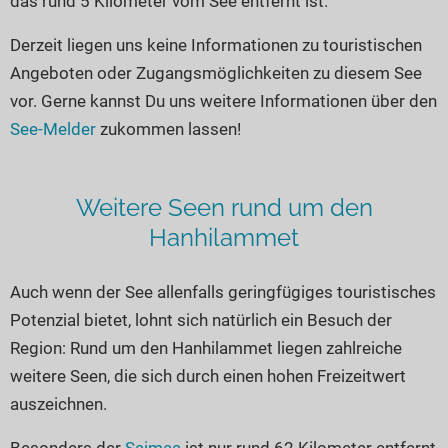
das rund 5 Kilometer vom See entfernt ist.
Seen in Europa
Glamping
Österreich
Derzeit liegen uns keine Informationen zu touristischen
Angeboten oder Zugangsmöglichkeiten zu diesem See
Schweiz
vor. Gerne kannst Du uns weitere Informationen über den
Frankreich
See-Melder
zukommen lassen!
Niederlande
Schweden
Weitere Seen rund um den
Norwegen
Hanhilammet
alle Länder…
Auch wenn der See allenfalls geringfügiges touristisches
Potenzial bietet, lohnt sich natürlich ein Besuch der
Region: Rund um den Hanhilammet liegen zahlreiche
weitere Seen, die sich durch einen hohen Freizeitwert
auszeichnen.
Besonders der
Saimaa
ist nur rund 62 Kilometer entfernt