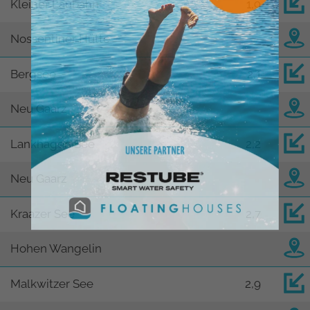
Kleiner Laubahn
1,9
Nossentiner Hütte
Bergsee
2,1
Neu Gaarz
Lankhagen See
2,2
Neu Gaarz
Kraazer See
2,7
Hohen Wangelin
Malkwitzer See
2,9