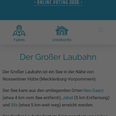
Hotels am See
Urlaub an der Küste
Radtouren am See
Finde Deinen See
Ferienwohnungen
Direkt am Wasser
Stand Up Paddeling
Seen in Deiner Nähe
Hausboote
Unterkünfte
Kitesurfen
≡
Seen in Deutschland
Camping am See
Hotels am See
Kanu- & Kajaktouren
Seen in Europa
Top-Hotels
Ferienwohnungen
Badeseen in Deutschland
Fakten
Unterkünfte
Strandbad-Verzeichnis
Top-Hotel Empfehlungen
Hausboote
Genuss pur
Überwachte Badestellen
Der Großer Laubahn
Familienhotels
Camping
Wellness am See
Hunde am See
Bike-Hotels
Aktiv-Urlaub
Gourmet-Urlaub
Der Großer Laubahn ist ein See in der Nähe von
Unsere See-Highlights
Wellness-Hotels
Kanu- & Kajak-Urlaub
Romantik Hotels
Nossentiner Hütte (Mecklenburg-Vorpommern).
Deutschlands schönste Seen
Biohotels
Wanderurlaub
Der See kann aus den umliegenden Orten
Neu Gaarz
Top Seen nach Bundesländern
Ausgefallenes
Bikeurlaub
(etwa 4 km vom See entfernt),
Jabel
(5 km Entfernung)
Top Seen nach Regionen
Häuser auf dem Wasser
Auszeit & Wellness
und
Silz
(etwa 5 km weit weg) erreicht werden.
Deutschlands Lieblingsseen
Hundefreundliche Unterkünfte