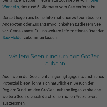
Der Großer Laubahn liegt im Einzugsgebiet von
Hohen
Seen in Europa
Glamping
Wangelin
, das rund 5 Kilometer vom See entfernt ist.
Österreich
Derzeit liegen uns keine Informationen zu touristischen
Schweiz
Angeboten oder Zugangsmöglichkeiten zu diesem See
Frankreich
vor. Gerne kannst Du uns weitere Informationen über den
Niederlande
See-Melder
zukommen lassen!
Schweden
Norwegen
Weitere Seen rund um den Großer
alle Länder…
Laubahn
Auch wenn der See allenfalls geringfügiges touristisches
Potenzial bietet, lohnt sich natürlich ein Besuch der
Region: Rund um den Großer Laubahn liegen zahlreiche
weitere Seen, die sich durch einen hohen Freizeitwert
auszeichnen.