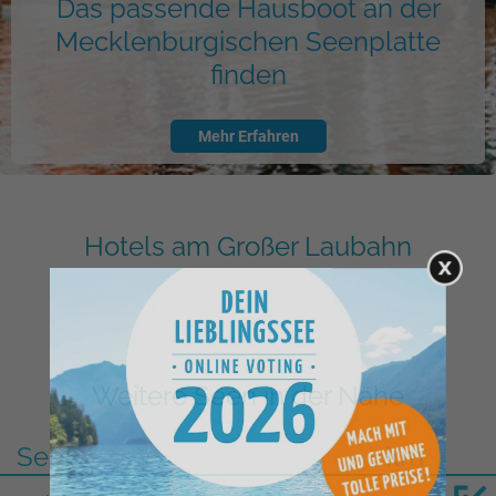
Das passende Hausboot an der
Mecklenburgischen Seenplatte
finden
Mehr Erfahren
Hotels am Großer Laubahn
Weitere Seen in der Nähe
See
km