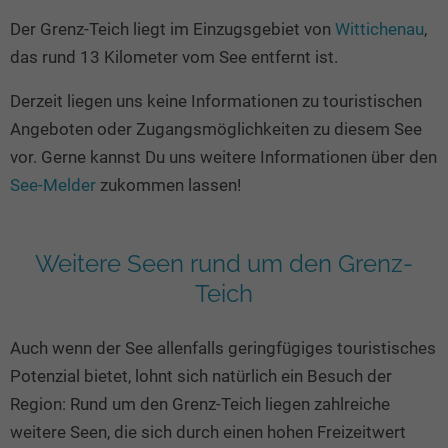
Seen in Europa
Glamping
Der Grenz-Teich liegt im Einzugsgebiet von
Wittichenau
,
Österreich
das rund 13 Kilometer vom See entfernt ist.
Schweiz
Derzeit liegen uns keine Informationen zu touristischen
Frankreich
Angeboten oder Zugangsmöglichkeiten zu diesem See
Niederlande
vor. Gerne kannst Du uns weitere Informationen über den
Schweden
See-Melder
zukommen lassen!
Norwegen
alle Länder…
Weitere Seen rund um den Grenz-
Teich
Auch wenn der See allenfalls geringfügiges touristisches
Potenzial bietet, lohnt sich natürlich ein Besuch der
Region: Rund um den Grenz-Teich liegen zahlreiche
weitere Seen, die sich durch einen hohen Freizeitwert