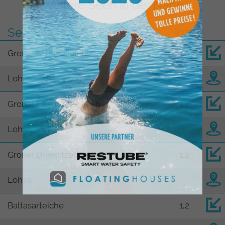
Weitere Seen in der Nähe
See
km
Großer Schloß-Teich
0,0
Lohsa
Großer Litschener Teich
1,2
Lohsa
Großer Driewitzer Teich
1,2
Lohsa
Baltasarteiche
1,2