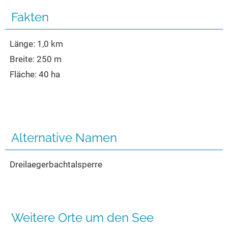
Seen in Europa
Glamping
Fakten
Österreich
Schweiz
Länge: 1,0 km
Frankreich
Breite: 250 m
Fläche: 40 ha
Niederlande
Schweden
Norwegen
alle Länder…
Alternative Namen
Dreilaegerbachtalsperre
Weitere Orte um den See