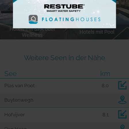
Hotels mit SPA oder
Hotels mit Pool
Wellness
Weitere Seen in der Nähe
See
km
Plas van Poot
8,0
Buytenwegh
Hofvijver
8,1