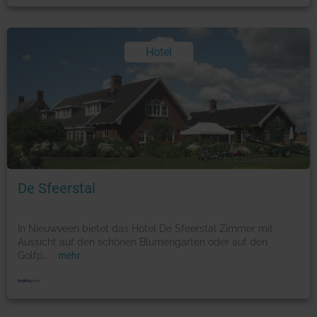
Hotel
Foto: © booking.com
De Sfeerstal
In Nieuwveen bietet das Hotel De Sfeerstal Zimmer mit
Aussicht auf den schönen Blumengarten oder auf den
Golfp
...
mehr