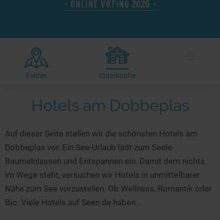
Hotels am See
Urlaub an der Küste
Radtouren am See
Finde Deinen See
Ferienwohnungen
Direkt am Wasser
Stand Up Paddeling
Seen in Deiner Nähe
Hausboote
Unterkünfte
Kitesurfen
≡
Seen in Deutschland
Camping am See
Hotels am See
Kanu- & Kajaktouren
Seen in Europa
Top-Hotels
Ferienwohnungen
Badeseen in Deutschland
Fakten
Unterkünfte
Strandbad-Verzeichnis
Top-Hotel Empfehlungen
Hausboote
Genuss pur
Hotels am Dobbeplas
Überwachte Badestellen
Familienhotels
Camping
Wellness am See
Hunde am See
Bike-Hotels
Aktiv-Urlaub
Gourmet-Urlaub
Auf dieser Seite stellen wir die schönsten Hotels am
Unsere See-Highlights
Wellness-Hotels
Kanu- & Kajak-Urlaub
Romantik Hotels
Dobbeplas vor. Ein See-Urlaub lädt zum Seele-
Deutschlands schönste Seen
Biohotels
Wanderurlaub
Baumelnlassen und Entspannen ein. Damit dem nichts
Top Seen nach Bundesländern
Ausgefallenes
Bikeurlaub
im Wege steht, versuchen wir Hotels in unmittelbarer
Nähe zum See vorzustellen. Ob Wellness, Romantik oder
Top Seen nach Regionen
Häuser auf dem Wasser
Auszeit & Wellness
Bio: Viele Hotels auf Seen.de haben...
Deutschlands Lieblingsseen
Hundefreundliche Unterkünfte