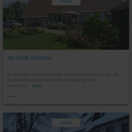
Hotel
Foto: © booking.com
de Oude Hofstee
In Maasdam, 41 km von Delft entfernt, bietet Ihnen das de
Oude Hofstee eine Gemeinschaftslounge und
kostenfrei
...
mehr
Hotel