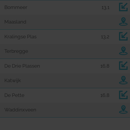
Bommeer
13,1
Maasland
Kralingse Plas
13,2
Terbregge
De Drie Plassen
16,8
Katwijk
De Pette
16,8
Waddinxveen