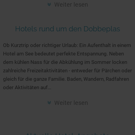
Seen in Europa
Glamping
Weiter lesen
Österreich
Schweiz
Hotels rund um den Dobbeplas
Frankreich
Niederlande
Ob Kurztrip oder richtiger Urlaub: Ein Aufenthalt in einem
Hotel am See bedeutet perfekte Entspannung. Neben
Schweden
dem kühlen Nass für die Abkühlung im Sommer locken
Norwegen
zahlreiche Freizeitaktivitäten - entweder für Pärchen oder
alle Länder…
gleich für die ganze Familie. Baden, Wandern, Radfahren
oder Aktivitäten auf...
Weiter lesen