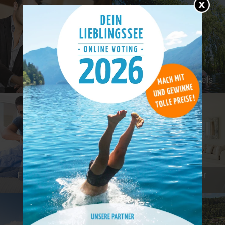
Günstige Hotels
Tierfreundliche Hotels
Familienfreundliche
Hotels mit schöner
Hotels
Aussicht