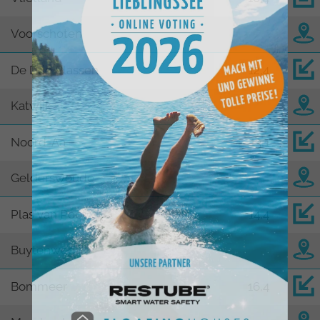
Voorschoten
De Drie Plassen
12,4
Katwijk
Noord-Aa
13,1
Gelderswoude
Plas van Poot
14,4
Buytenwegh
Bommeer
16,4