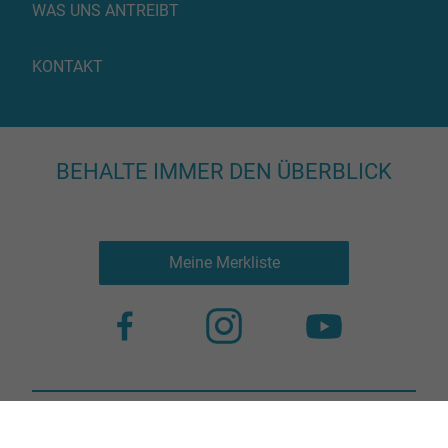
WAS UNS ANTREIBT
KONTAKT
BEHALTE IMMER DEN ÜBERBLICK
Meine Merkliste
Nutzungsbestimmungen
Datenschutz
© 2023 more virtual agency