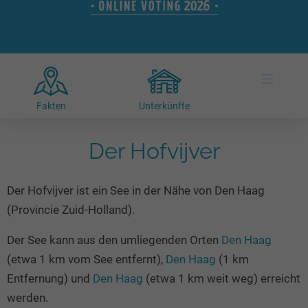
Hotels am See
Urlaub an der Küste
Radtouren am See
Finde Deinen See
Ferienwohnungen
Direkt am Wasser
Stand Up Paddeling
Seen in Deiner Nähe
Hausboote
Unterkünfte
Kitesurfen
≡
Seen in Deutschland
Camping am See
Hotels am See
Kanu- & Kajaktouren
Seen in Europa
Top-Hotels
Ferienwohnungen
Badeseen in Deutschland
Fakten
Unterkünfte
Strandbad-Verzeichnis
Top-Hotel Empfehlungen
Hausboote
Genuss pur
Überwachte Badestellen
Der Hofvijver
Familienhotels
Camping
Wellness am See
Hunde am See
Bike-Hotels
Aktiv-Urlaub
Gourmet-Urlaub
Der Hofvijver ist ein See in der Nähe von Den Haag
Unsere See-Highlights
Wellness-Hotels
Kanu- & Kajak-Urlaub
Romantik Hotels
(Provincie Zuid-Holland).
Deutschlands schönste Seen
Biohotels
Wanderurlaub
Der See kann aus den umliegenden Orten
Den Haag
Top Seen nach Bundesländern
Ausgefallenes
Bikeurlaub
(etwa 1 km vom See entfernt),
Den Haag
(1 km
Top Seen nach Regionen
Häuser auf dem Wasser
Auszeit & Wellness
Entfernung) und
Den Haag
(etwa 1 km weit weg) erreicht
Deutschlands Lieblingsseen
Hundefreundliche Unterkünfte
werden.