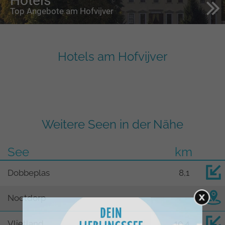
Hotels
Top Angebote am Hofvijver
Hotels am Hofvijver
Weitere Seen in der Nähe
See
km
Dobbeplas
8,1
Nootdorp
Vlietland
10,4