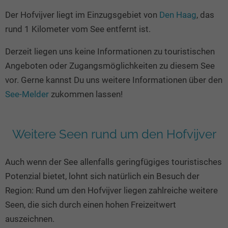
Seen in Europa
Glamping
Der Hofvijver liegt im Einzugsgebiet von
Den Haag
, das
Österreich
rund 1 Kilometer vom See entfernt ist.
Schweiz
Derzeit liegen uns keine Informationen zu touristischen
Frankreich
Angeboten oder Zugangsmöglichkeiten zu diesem See
Niederlande
vor. Gerne kannst Du uns weitere Informationen über den
Schweden
See-Melder
zukommen lassen!
Norwegen
alle Länder…
Weitere Seen rund um den Hofvijver
Auch wenn der See allenfalls geringfügiges touristisches
Potenzial bietet, lohnt sich natürlich ein Besuch der
Region: Rund um den Hofvijver liegen zahlreiche weitere
Seen, die sich durch einen hohen Freizeitwert
auszeichnen.