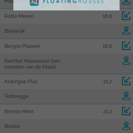
Maasland
Rotte Meren
18,6
Bleiswijk
Bergse Plassen
18,8
Rechter Maasoever (ten
noorden van de Maas)
Kralingse Plas
21,2
Terbregge
Brielse Meer
21,2
Brielle