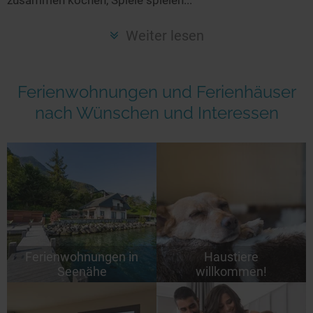
Seen in Europa
Glamping
Österreich
Weiter lesen
Schweiz
Frankreich
Ferienwohnungen und Ferienhäuser
Niederlande
nach Wünschen und Interessen
Schweden
Norwegen
alle Länder…
Ferienwohnungen in
Haustiere
Seenähe
willkommen!