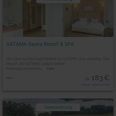
Foto: © booking.com
SATAMA Sauna Resort & SPA
Die Übernachtsmöglichkeiten im SATAMA sind vielseitig. Das
Resort, die SATAMA Lodges bieten
Ferienappartements
...
mehr
183
€
ab
Zimmer-Appartement
Ferienwohnung