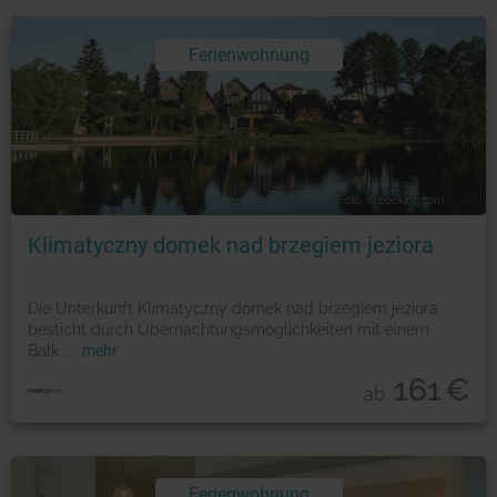
Ferienwohnung
Foto: © booking.com
Klimatyczny domek nad brzegiem jeziora
Die Unterkunft Klimatyczny domek nad brzegiem jeziora
besticht durch Übernachtungsmöglichkeiten mit einem
Balk
...
mehr
161
€
ab
Ferienwohnung