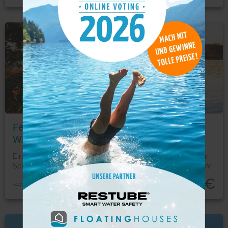
Ferienwohnung
Foto: © Novasol
Ferienhausurlaub direkt im Feriendorf
Wardersee
Eingebettet in die idyllische Landschaft der Holsteinischen
Schweiz voll von Wäldern, Flüssen und Seen, die na
...
mehr
222
€
ab