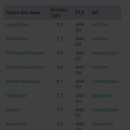
Distanz
Name des Sees
PLZ
Ort
/ km
Lysevatten
1,9
444
Ucklum
94
Rödvatten
2,1
444
Ucklum
94
Rishagerödvatten
5,6
444
Svenshögen
97
Stora Bjurevatten
5,6
444
Ucklum
94
Stora Hällungen
6,1
444
Svenshögen
97
Håltesjön
7,7
444
Spekeröd
93
Arsjön
7,7
444
Svenshögen
97
Ålevatten
8,0
444
Spekeröd
93