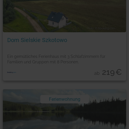
Foto: © booking.com
Dom Sielskie Szkotowo
Ein gemütliches Ferienhaus mit 3 Schlafzimmern für
Familien und Gruppen mit 8 Personen.
219
€
ab
Ferienwohnung