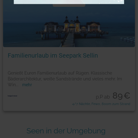
Urlaub
Familienurlaub im Seepark Sellin
Genießt Euren Familienurlaub auf Rügen. Klassische
Bäderarchitektur, weiße Sandstrände und vieles mehr. Im
Win
...
mehr
89
€
p.P ab
4/7 Nächte, Fewo, 800m zum Strand
Seen in der Umgebung