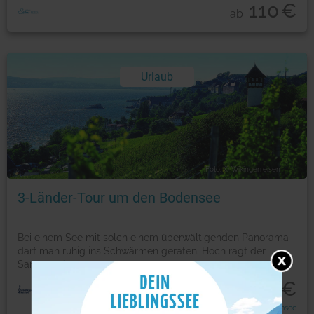
110
€
ab
Urlaub
Foto: © Wikingerreisen
3-Länder-Tour um den Bodensee
Bei einem See mit solch einem überwältigenden Panorama
darf man ruhig ins Schwärmen geraten. Hoch ragt der
Sän
...
mehr
605
€
p.P ab
Radreise um den Bodensee