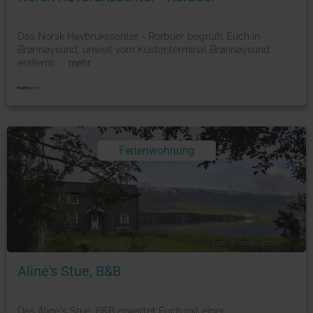
Das Norsk Havbrukssenter - Rorbuer begrüßt Euch in
Brønnøysund, unweit vom Küstenterminal Brønnøysund
entfernt
...
mehr
Ferienwohnung
Foto: © booking.com
Aline's Stue, B&B
Das Aline's Stue, B&B erwartet Euch mit einer