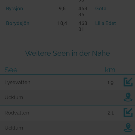
Ryrsjön
9,6
463
Göta
35
Borydsjön
10,4
463
Lilla Edet
01
Weitere Seen in der Nähe
See
km
Lysevatten
1,9
Ucklum
Rödvatten
2,1
Ucklum