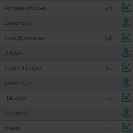
Rishagerödvatten
5,6
Svenshögen
Stora Bjurevatten
5,6
Ucklum
Stora Hällungen
6,1
Svenshögen
Håltesjön
7,7
Spekeröd
Arsjön
7,7