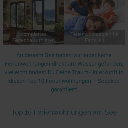
Komplettes
Ferienwohnungen für
Ferienhaus mieten
Familien
An diesem See haben wir leider keine
Ferienwohnungen direkt am Wasser gefunden,
vielleicht findest Du Deine Traum-Unterkunft in
diesen Top 10 Ferienwohnungen – Seeblick
garantiert!
Top 10 Ferienwohnungen am See