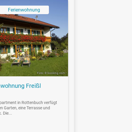
Ferienwohnung
Foto: © booking.com
nwohnung Freißl
partment in Rottenbuch verfügt
en Garten, eine Terrasse und
. Die...