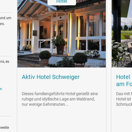
Hotel
rund um
rs.
ns, es
Foto: © booking.com
Aktiv Hotel Schweiger
Hotel
am Fo
en
Dieses familiengeführte Hotel genießt eine
Das mit 
ruhige und idyllische Lage am Waldrand,
Hotel ist
nur wenige Gehminuten...
Schmucks
hweite