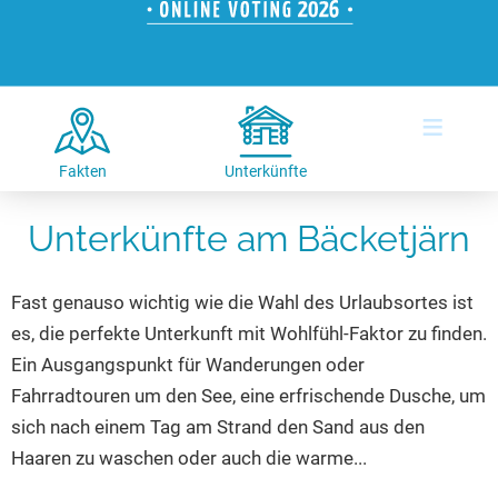
Hotels am See
Urlaub an der Küste
Radtouren am See
Finde Deinen See
Ferienwohnungen
Direkt am Wasser
Stand Up Paddeling
Seen in Deiner Nähe
Hausboote
Unterkünfte
Kitesurfen
≡
Seen in Deutschland
Camping am See
Hotels am See
Kanu- & Kajaktouren
Seen in Europa
Top-Hotels
Ferienwohnungen
Badeseen in Deutschland
Fakten
Unterkünfte
Strandbad-Verzeichnis
Top-Hotel Empfehlungen
Hausboote
Genuss pur
Unterkünfte am Bäcketjärn
Überwachte Badestellen
Familienhotels
Camping
Wellness am See
Hunde am See
Bike-Hotels
Aktiv-Urlaub
Gourmet-Urlaub
Fast genauso wichtig wie die Wahl des Urlaubsortes ist
Unsere See-Highlights
Wellness-Hotels
Kanu- & Kajak-Urlaub
Romantik Hotels
es, die perfekte Unterkunft mit Wohlfühl-Faktor zu finden.
Deutschlands schönste Seen
Biohotels
Wanderurlaub
Ein Ausgangspunkt für Wanderungen oder
Top Seen nach Bundesländern
Ausgefallenes
Bikeurlaub
Fahrradtouren um den See, eine erfrischende Dusche, um
sich nach einem Tag am Strand den Sand aus den
Top Seen nach Regionen
Häuser auf dem Wasser
Auszeit & Wellness
Haaren zu waschen oder auch die warme...
Deutschlands Lieblingsseen
Hundefreundliche Unterkünfte