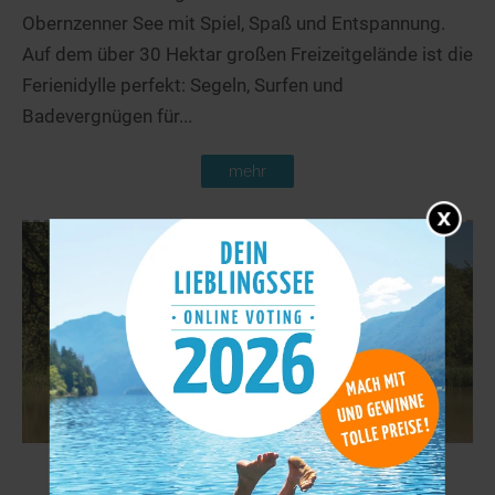
Obernzenner See mit Spiel, Spaß und Entspannung.
Auf dem über 30 Hektar großen Freizeitgelände ist die
Ferienidylle perfekt: Segeln, Surfen und
Badevergnügen für...
mehr
Annasee
55,9 km