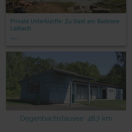
Foto: © Sebastian Höckele
Private Unterkünfte: Zu Gast am Badesee
Laibach
Degenbachstausee
48,7 km