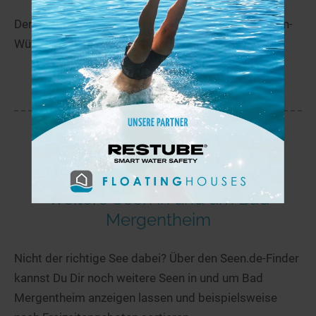
Der Annasee liegt in der Nähe von Beilstein in Baden-
Württemberg.
mehr
Weitere Seen in und um Bad
Mergentheim
Nicht der richtige See dabei? Über den Seen.de-Finder
kannst Du Dir noch weitere Seen in und um Bad
Mergentheim anzeigen lassen und beispielsweise