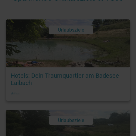
Urlaubsziele
Foto: © Sebastian Höckele
Hotels: Dein Traumquartier am Badesee
Laibach
Urlaubsziele