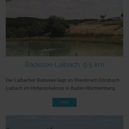
Seen in Europa
Glamping
Österreich
Schweiz
Frankreich
Niederlande
Schweden
Norwegen
Badesee Laibach
9,5 km
alle Länder…
Der Laibacher Badesee liegt im Steinbruch Dörzbach-
Laibach im Hohenlohekreis in Baden-Württemberg.
mehr