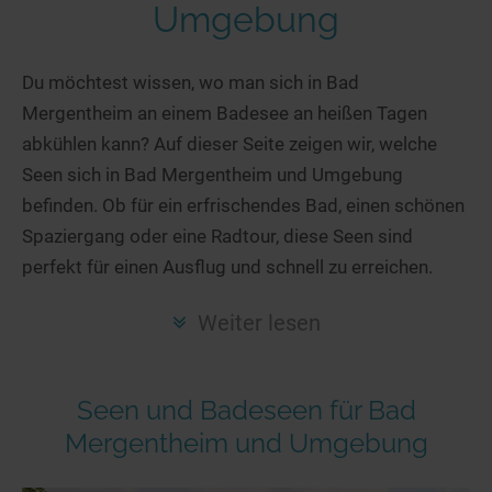
Hotels am See
Urlaub an der Küste
Radtouren am See
Umgebung
Finde Deinen See
Ferienwohnungen
Direkt am Wasser
Stand Up Paddeling
Seen in Deiner Nähe
Hausboote
Du möchtest wissen, wo man sich in Bad
Unterkünfte
Kitesurfen
Mergentheim an einem Badesee an heißen Tagen
Seen in Deutschland
Camping am See
Hotels am See
Kanu- & Kajaktouren
abkühlen kann? Auf dieser Seite zeigen wir, welche
Seen in Europa
Top-Hotels
Ferienwohnungen
Badeseen in Deutschland
Seen sich in Bad Mergentheim und Umgebung
Strandbad-Verzeichnis
Top-Hotel Empfehlungen
Hausboote
Genuss pur
befinden. Ob für ein erfrischendes Bad, einen schönen
Überwachte Badestellen
Familienhotels
Spaziergang oder eine Radtour, diese Seen sind
Camping
Wellness am See
perfekt für einen Ausflug und schnell zu erreichen.
Hunde am See
Bike-Hotels
Aktiv-Urlaub
Gourmet-Urlaub
Unsere See-Highlights
Wellness-Hotels
Kanu- & Kajak-Urlaub
Romantik Hotels
Weiter lesen
Deutschlands schönste Seen
Biohotels
Wanderurlaub
Top Seen nach Bundesländern
Ausgefallenes
Bikeurlaub
Seen und Badeseen für Bad
Top Seen nach Regionen
Häuser auf dem Wasser
Auszeit & Wellness
Mergentheim und Umgebung
Deutschlands Lieblingsseen
Hundefreundliche Unterkünfte