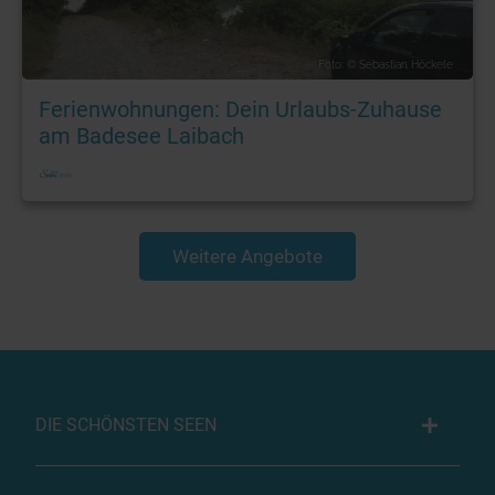
Foto: © Sebastian Höckele
Ferienwohnungen: Dein Urlaubs-Zuhause
am Badesee Laibach
Weitere Angebote
DIE SCHÖNSTEN SEEN