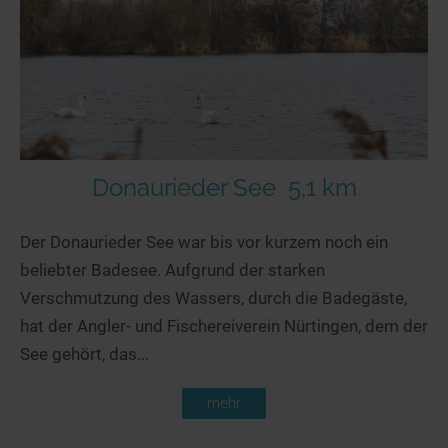
Seen in Europa
Glamping
Österreich
Schweiz
Frankreich
Niederlande
Schweden
Donaurieder See
5,1 km
Norwegen
Der Donaurieder See war bis vor kurzem noch ein
alle Länder…
beliebter Badesee. Aufgrund der starken
Verschmutzung des Wassers, durch die Badegäste,
hat der Angler- und Fischereiverein Nürtingen, dem der
See gehört, das...
mehr