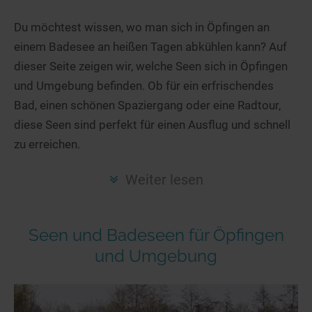
Hotels am See
Urlaub an der Küste
Radtouren am See
Finde Deinen See
Ferienwohnungen
Du möchtest wissen, wo man sich in Öpfingen an
Direkt am Wasser
Stand Up Paddeling
einem Badesee an heißen Tagen abkühlen kann? Auf
Seen in Deiner Nähe
Hausboote
Unterkünfte
Kitesurfen
dieser Seite zeigen wir, welche Seen sich in Öpfingen
Seen in Deutschland
Camping am See
Hotels am See
Kanu- & Kajaktouren
und Umgebung befinden. Ob für ein erfrischendes
Seen in Europa
Top-Hotels
Ferienwohnungen
Badeseen in Deutschland
Bad, einen schönen Spaziergang oder eine Radtour,
Strandbad-Verzeichnis
Top-Hotel Empfehlungen
diese Seen sind perfekt für einen Ausflug und schnell
Hausboote
Genuss pur
zu erreichen.
Überwachte Badestellen
Familienhotels
Camping
Wellness am See
Hunde am See
Bike-Hotels
Aktiv-Urlaub
Gourmet-Urlaub
Weiter lesen
Unsere See-Highlights
Wellness-Hotels
Kanu- & Kajak-Urlaub
Romantik Hotels
Deutschlands schönste Seen
Biohotels
Wanderurlaub
Seen und Badeseen für Öpfingen
Top Seen nach Bundesländern
Ausgefallenes
Bikeurlaub
und Umgebung
Top Seen nach Regionen
Häuser auf dem Wasser
Auszeit & Wellness
Deutschlands Lieblingsseen
Hundefreundliche Unterkünfte