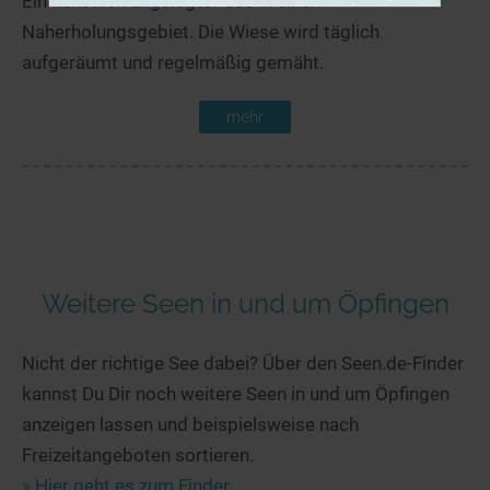
Ein künstlich angelegter See in einen
Naherholungsgebiet. Die Wiese wird täglich
aufgeräumt und regelmäßig gemäht.
mehr
Weitere Seen in und um Öpfingen
Nicht der richtige See dabei? Über den Seen.de-Finder
kannst Du Dir noch weitere Seen in und um Öpfingen
anzeigen lassen und beispielsweise nach
Freizeitangeboten sortieren.
» Hier geht es zum Finder