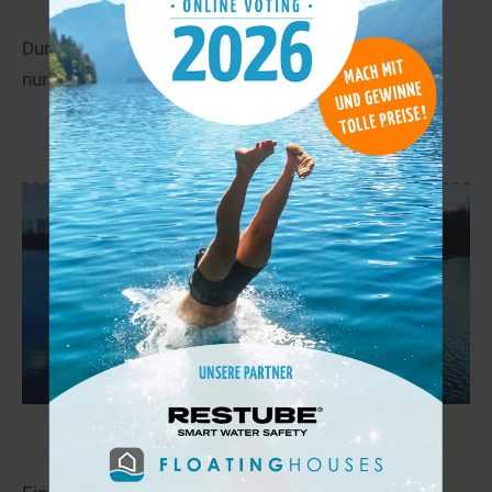
Durch Tieferlegung des Flusses Riß enthält der See
nur wenig Wasser. (RB)
mehr
Schützensee
30,8 km