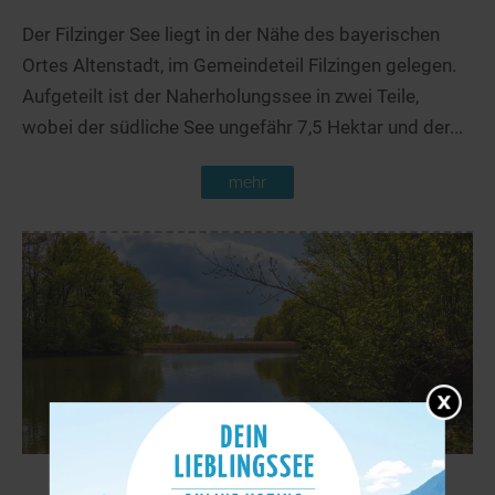
Der Filzinger See liegt in der Nähe des bayerischen
Ortes Altenstadt, im Gemeindeteil Filzingen gelegen.
Aufgeteilt ist der Naherholungssee in zwei Teile,
wobei der südliche See ungefähr 7,5 Hektar und der...
mehr
Lindenweiher
29,6 km