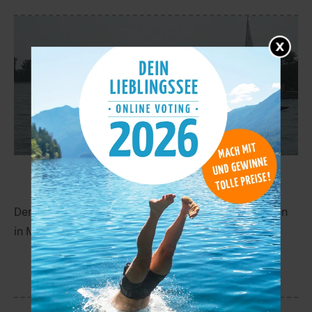
Kooser See
47,4 km
Der Kooser See liegt in der Nähe von Mesekenhagen
in Mecklenburg-Vorpommern.
mehr