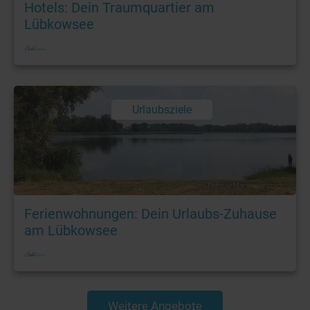
Hotels: Dein Traumquartier am
Lübkowsee
Urlaubsziele
Foto: © Martin Jentzsch
Ferienwohnungen: Dein Urlaubs-Zuhause
am Lübkowsee
Weitere Angebote