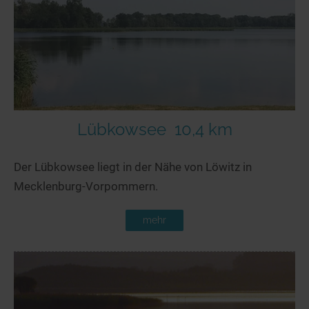
Seen in Europa
Glamping
Österreich
Schweiz
Frankreich
Niederlande
Schweden
Lübkowsee
10,4 km
Norwegen
Der Lübkowsee liegt in der Nähe von Löwitz in
alle Länder…
Mecklenburg-Vorpommern.
mehr