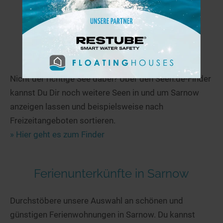
Weitere Seen in und um Sarnow
Nicht der richtige See dabei? Über den Seen.de-Finder
kannst Du Dir noch weitere Seen in und um Sarnow
anzeigen lassen und beispielsweise nach
Freizeitangeboten sortieren.
» Hier geht es zum Finder
Ferienunterkünfte in Sarnow
Durchstöbere unsere Auswahl an schönen und
günstigen Ferienwohnungen in Sarnow. Du kannst