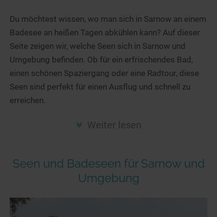
Hotels am See
Urlaub an der Küste
Radtouren am See
Finde Deinen See
Ferienwohnungen
Du möchtest wissen, wo man sich in Sarnow an einem
Direkt am Wasser
Stand Up Paddeling
Badesee an heißen Tagen abkühlen kann? Auf dieser
Seen in Deiner Nähe
Hausboote
Unterkünfte
Kitesurfen
Seite zeigen wir, welche Seen sich in Sarnow und
Seen in Deutschland
Camping am See
Hotels am See
Kanu- & Kajaktouren
Umgebung befinden. Ob für ein erfrischendes Bad,
Seen in Europa
Top-Hotels
Ferienwohnungen
Badeseen in Deutschland
einen schönen Spaziergang oder eine Radtour, diese
Strandbad-Verzeichnis
Top-Hotel Empfehlungen
Seen sind perfekt für einen Ausflug und schnell zu
Hausboote
Genuss pur
erreichen.
Überwachte Badestellen
Familienhotels
Camping
Wellness am See
Hunde am See
Bike-Hotels
Aktiv-Urlaub
Gourmet-Urlaub
Weiter lesen
Unsere See-Highlights
Wellness-Hotels
Kanu- & Kajak-Urlaub
Romantik Hotels
Deutschlands schönste Seen
Biohotels
Wanderurlaub
Seen und Badeseen für Sarnow und
Top Seen nach Bundesländern
Ausgefallenes
Bikeurlaub
Umgebung
Top Seen nach Regionen
Häuser auf dem Wasser
Auszeit & Wellness
Deutschlands Lieblingsseen
Hundefreundliche Unterkünfte