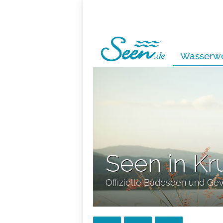
Wasserwe
Seen in K
Offizielle Badeseen und Ge