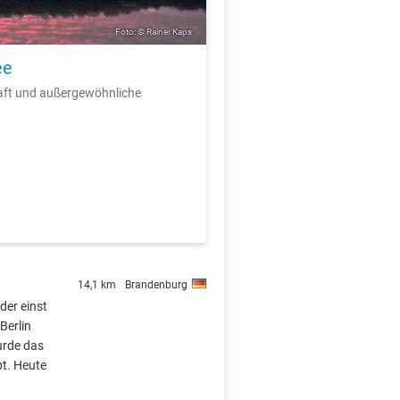
Foto: © Rainer Kaps
ee
aft und außergewöhnliche
14,1 km
Brandenburg
 der einst
Berlin
urde das
t. Heute