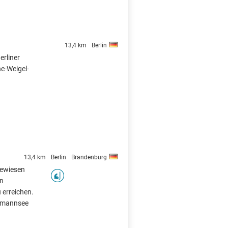
13,4 km
Berlin
erliner
ne-Weigel-
13,4 km
Berlin
Brandenburg
gewiesen
en
 erreichen.
ermannsee