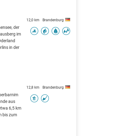
12,0 km
Brandenburg
nensee, der
rausberg im
Oderland
rlins in der
12,8 km
Brandenburg
Oberbarnim
unde aus
etwa 6,5 km
m bis zum