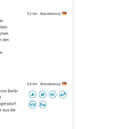
9,2 km
Brandenburg
ei
 dem
zsee.
r den
e.
9,4 km
Brandenburg
 von Berlin
d
gersdorf.
r aus der