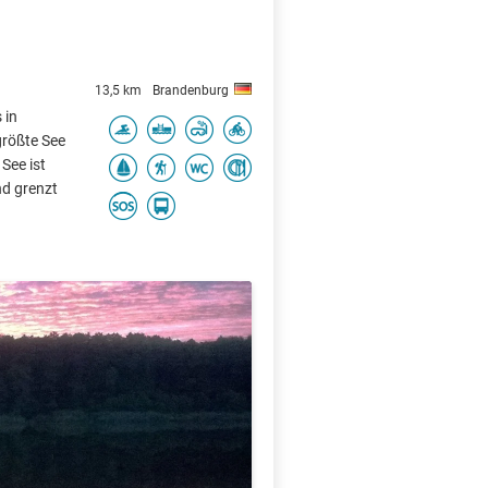
13,5 km
Brandenburg
 in
größte See
See ist
d grenzt