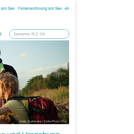
 am See
Ferienwohnung am See
en
e
Foto: © altanaka / Dollar Photo Club