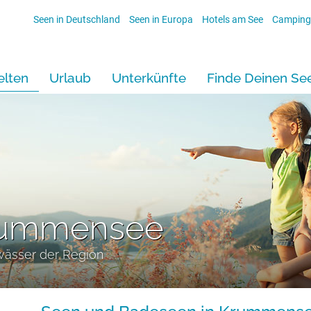
Seen in Deutschland
Seen in Europa
Hotels am See
Camping
lten
Urlaub
Unterkünfte
Finde Deinen Se
rummensee
wässer der Region