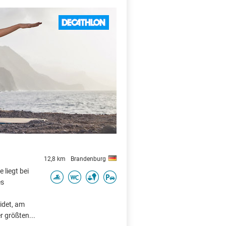
X
12,8 km
Brandenburg
liegt bei
es
idet, am
r größten...