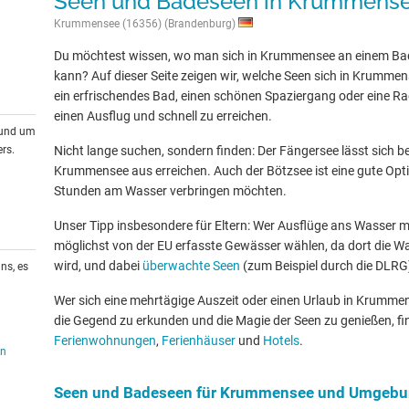
Seen und Badeseen in Krummens
Krummensee (16356) (Brandenburg)
Du möchtest wissen, wo man sich in Krummensee an einem Ba
kann? Auf dieser Seite zeigen wir, welche Seen sich in Krumm
ein erfrischendes Bad, einen schönen Spaziergang oder eine Rad
einen Ausflug und schnell zu erreichen.
rund um
rs.
Nicht lange suchen, sondern finden: Der Fängersee lässt sich be
Krummensee aus erreichen. Auch der Bötzsee ist eine gute Optio
Stunden am Wasser verbringen möchten.
Unser Tipp insbesondere für Eltern: Wer Ausflüge ans Wasser mit
möglichst von der EU erfasste Gewässer wählen, da dort die W
wird, und dabei
überwachte Seen
(zum Beispiel durch die DLRG
ns, es
Wer sich eine mehrtägige Auszeit oder einen Urlaub in Krumm
die Gegend zu erkunden und die Magie der Seen zu genießen, fin
Ferienwohnungen
,
Ferienhäuser
und
Hotels
.
en
Seen und Badeseen für Krummensee und Umgeb