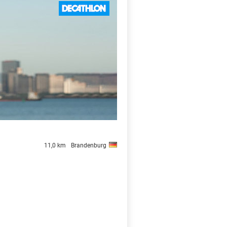
X
11,0 km
Brandenburg