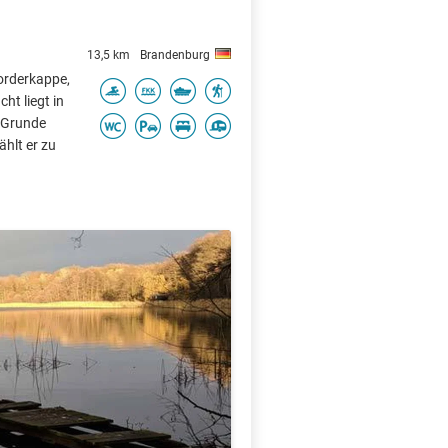
13,5 km
Brandenburg
Vorderkappe,
ht liegt in
m Grunde
ählt er zu