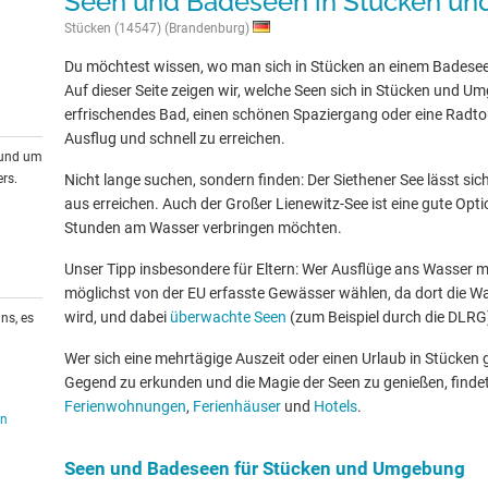
Seen und Badeseen in Stücken u
Stücken (14547) (Brandenburg)
Du möchtest wissen, wo man sich in Stücken an einem Badese
Auf dieser Seite zeigen wir, welche Seen sich in Stücken und U
erfrischendes Bad, einen schönen Spaziergang oder eine Radtour
Ausflug und schnell zu erreichen.
rund um
rs.
Nicht lange suchen, sondern finden: Der Siethener See lässt sic
aus erreichen. Auch der Großer Lienewitz-See ist eine gute Optio
Stunden am Wasser verbringen möchten.
Unser Tipp insbesondere für Eltern: Wer Ausflüge ans Wasser mit
möglichst von der EU erfasste Gewässer wählen, da dort die W
wird, und dabei
überwachte Seen
(zum Beispiel durch die DLRG
ns, es
Wer sich eine mehrtägige Auszeit oder einen Urlaub in Stücken
Gegend zu erkunden und die Magie der Seen zu genießen, findet
Ferienwohnungen
,
Ferienhäuser
und
Hotels
.
en
Seen und Badeseen für Stücken und Umgebung