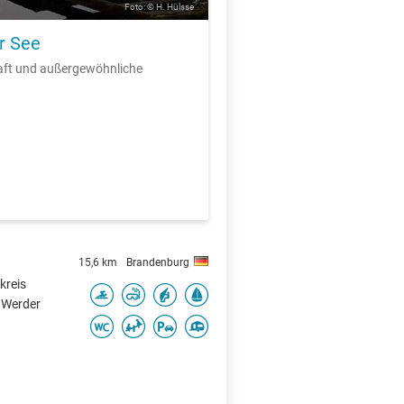
Foto: © H. Hülsse
r See
aft und außergewöhnliche
15,6 km
Brandenburg
kreis
 Werder