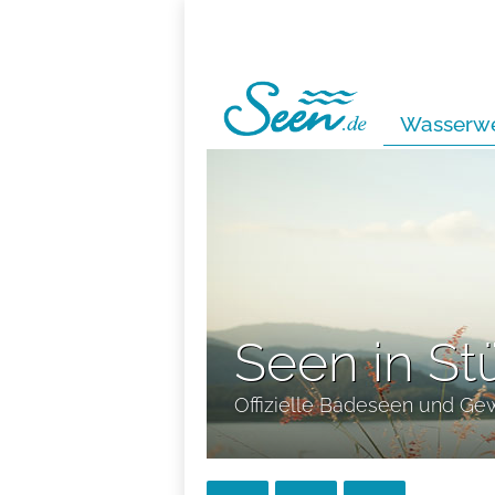
Wasserwe
Seen in St
Offizielle Badeseen und Ge