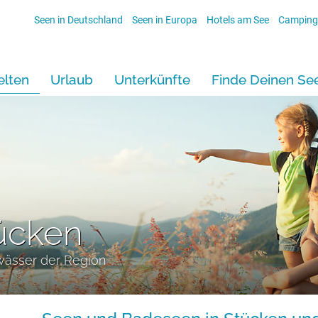
Seen in Deutschland
Seen in Europa
Hotels am See
Camping
lten
Urlaub
Unterkünfte
Finde Deinen Se
ücken
wässer der Region