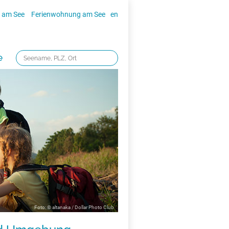
 am See
Ferienwohnung am See
en
e
Foto: © altanaka / Dollar Photo Club