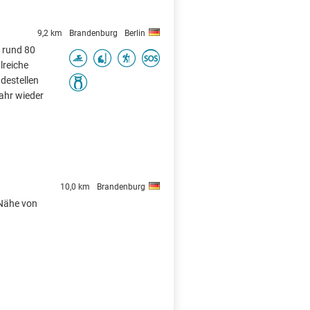
9,2 km
Brandenburg
Berlin
n rund 80
lreiche
destellen
Jahr wieder
10,0 km
Brandenburg
 Nähe von