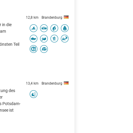
12,8 km
Brandenburg
 in die
t am
önsten Teil
13,4 km
Brandenburg
htung des
er
s Potsdam-
nsee ist