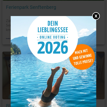
Ferienpark Senftenberg
Zählt zu den Bestsellern in Senftenberg Der Ferienpark
Senftenberg liegt in Senftenberg in Brandenburg, 10
km
...
mehr
Ferienwohnung
Foto: © booking.com
Blick zum See