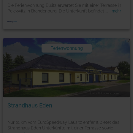
Die Ferienwohnung Eulitz erwartet Sie mit einer Terrasse in
Peickwitz in Brandenburg. Die Unterkunft befindet
...
mehr
Ferienwohnung
Foto: © booking.com
Strandhaus Eden
Nur 21 km vom EuroSpeedway Lausitz entfernt bietet das
Strandhaus Eden Unterkünfte mit einer Terrasse sowie