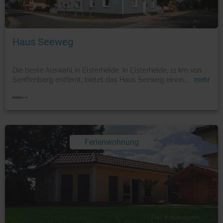
Foto: © booking.com
Haus Seeweg
Die beste Auswahl in Elsterheide. In Elsterheide, 11 km von
Senftenberg entfernt, bietet das Haus Seeweg einen
...
mehr
Ferienwohnung
Foto: © booking.com