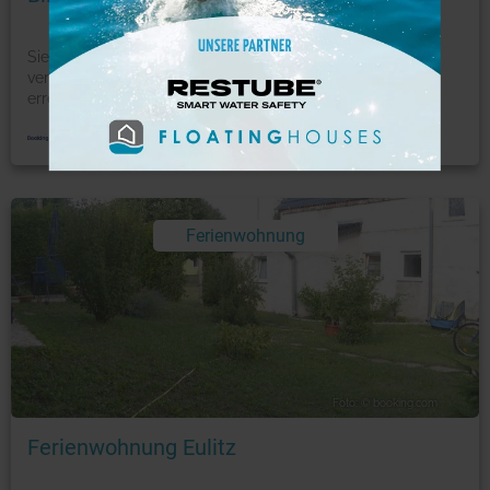
Sie wohnen in Laasow in Brandenburg. Das Blick zum See
verfügt über einen Balkon und Seeblick. Cottbus
erreich
...
mehr
Ferienwohnung
Foto: © booking.com
Ferienwohnung Eulitz