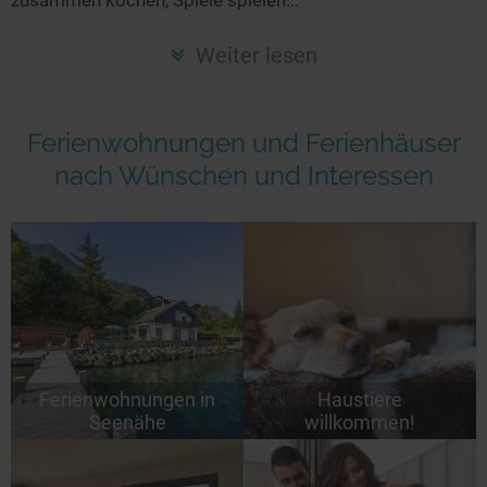
Seen in Europa
Glamping
Österreich
Weiter lesen
Schweiz
Frankreich
Ferienwohnungen und Ferienhäuser
Niederlande
nach Wünschen und Interessen
Schweden
Norwegen
alle Länder…
Ferienwohnungen in
Haustiere
Seenähe
willkommen!