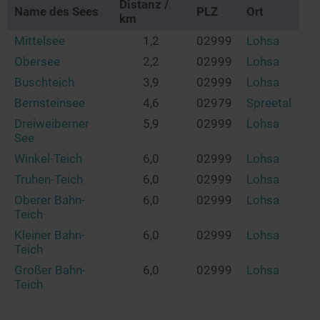
Distanz /
Name des Sees
PLZ
Ort
km
Mittelsee
1,2
02999
Lohsa
Obersee
2,2
02999
Lohsa
Buschteich
3,9
02999
Lohsa
Bernsteinsee
4,6
02979
Spreetal
Dreiweiberner
5,9
02999
Lohsa
See
Winkel-Teich
6,0
02999
Lohsa
Truhen-Teich
6,0
02999
Lohsa
Oberer Bahn-
6,0
02999
Lohsa
Teich
Kleiner Bahn-
6,0
02999
Lohsa
Teich
Großer Bahn-
6,0
02999
Lohsa
Teich