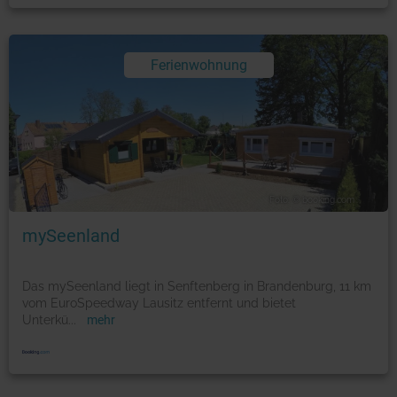
Ferienwohnung
Foto: © booking.com
mySeenland
Das mySeenland liegt in Senftenberg in Brandenburg, 11 km
vom EuroSpeedway Lausitz entfernt und bietet
Unterkü
...
mehr