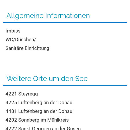
Seen in Europa
Glamping
Österreich
Allgemeine Informationen
Schweiz
Imbiss
Frankreich
WC/Duschen/
Niederlande
Sanitäre Einrichtung
Schweden
Norwegen
alle Länder…
Weitere Orte um den See
4221 Steyregg
4225 Luftenberg an der Donau
4481 Luftenberg an der Donau
4202 Sonnberg im Mühlkreis
4222 Sankt Georgen an der Gusen