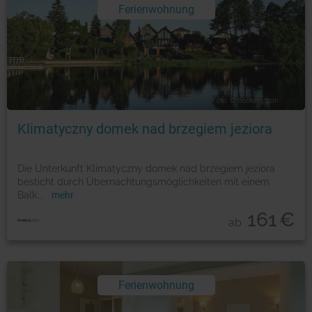
Ferienwohnung
Foto: © booking.com
Klimatyczny domek nad brzegiem jeziora
Die Unterkunft Klimatyczny domek nad brzegiem jeziora
besticht durch Übernachtungsmöglichkeiten mit einem
Balk
...
mehr
161
€
ab
Ferienwohnung