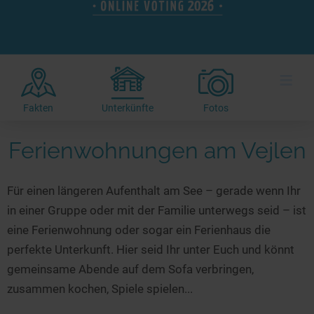
Hotels am See
Urlaub an der Küste
Radtouren am See
Finde Deinen See
Ferienwohnungen
Direkt am Wasser
Stand Up Paddeling
Seen in Deiner Nähe
Hausboote
Unterkünfte
Kitesurfen
≡
Seen in Deutschland
Camping am See
Hotels am See
Kanu- & Kajaktouren
Seen in Europa
Top-Hotels
Ferienwohnungen
Badeseen in Deutschland
Fakten
Unterkünfte
Fotos
Strandbad-Verzeichnis
Top-Hotel Empfehlungen
Hausboote
Genuss pur
Ferienwohnungen am Vejlen
Überwachte Badestellen
Familienhotels
Camping
Wellness am See
Hunde am See
Bike-Hotels
Aktiv-Urlaub
Gourmet-Urlaub
Für einen längeren Aufenthalt am See – gerade wenn Ihr
Unsere See-Highlights
Wellness-Hotels
Kanu- & Kajak-Urlaub
Romantik Hotels
in einer Gruppe oder mit der Familie unterwegs seid – ist
Deutschlands schönste Seen
Biohotels
Wanderurlaub
eine Ferienwohnung oder sogar ein Ferienhaus die
Top Seen nach Bundesländern
Ausgefallenes
Bikeurlaub
perfekte Unterkunft. Hier seid Ihr unter Euch und könnt
gemeinsame Abende auf dem Sofa verbringen,
Top Seen nach Regionen
Häuser auf dem Wasser
Auszeit & Wellness
zusammen kochen, Spiele spielen...
Deutschlands Lieblingsseen
Hundefreundliche Unterkünfte