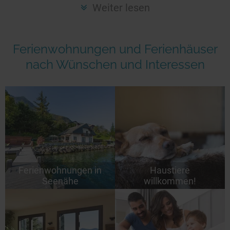
Seen in Europa
Glamping
Weiter lesen
Österreich
Schweiz
Ferienwohnungen und Ferienhäuser
Frankreich
nach Wünschen und Interessen
Niederlande
Schweden
Norwegen
alle Länder…
Ferienwohnungen in
Haustiere
Seenähe
willkommen!