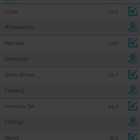
Vitsø
20,0
Ærøskøbing
Nørresø
20,6
Stenstrup
Store Øresø
21,7
Faaborg
Arreskov Sø
24,4
Millinge
Noret
32,1