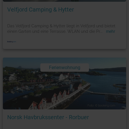
Velfjord Camping & Hytter
Das Velfjord Camping & Hytter liegt in Velfjord und bietet
einen Garten und eine Terrasse. WLAN und die Pr
...
mehr
Ferienwohnung
Foto: © booking.com
Norsk Havbrukssenter - Rorbuer