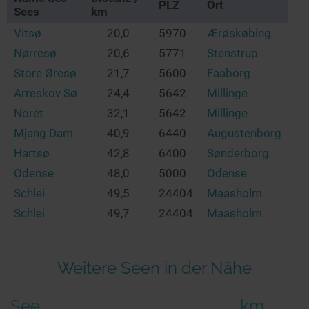
PLZ
Ort
Sees
km
Vitsø
20,0
5970
Ærøskøbing
Nørresø
20,6
5771
Stenstrup
Store Øresø
21,7
5600
Faaborg
Arreskov Sø
24,4
5642
Millinge
Noret
32,1
5642
Millinge
Mjang Dam
40,9
6440
Augustenborg
Hartsø
42,8
6400
Sønderborg
Odense
48,0
5000
Odense
Schlei
49,5
24404
Maasholm
Schlei
49,7
24404
Maasholm
Weitere Seen in der Nähe
See
km