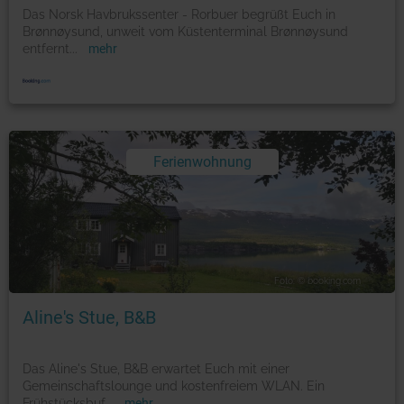
Das Norsk Havbrukssenter - Rorbuer begrüßt Euch in
Brønnøysund, unweit vom Küstenterminal Brønnøysund
entfernt
...
mehr
Ferienwohnung
Foto: © booking.com
Aline's Stue, B&B
Das Aline's Stue, B&B erwartet Euch mit einer
Gemeinschaftslounge und kostenfreiem WLAN. Ein
Frühstücksbuf
...
mehr