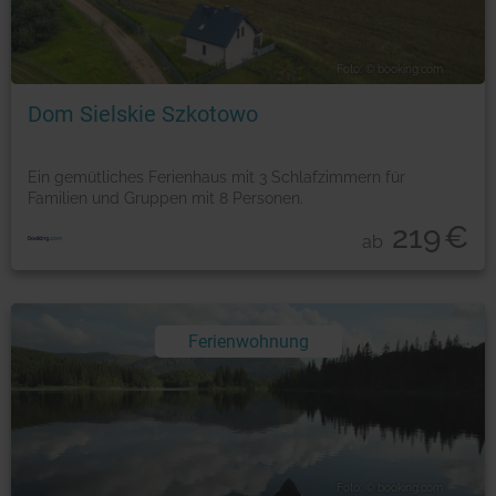
Foto: © booking.com
Dom Sielskie Szkotowo
Ein gemütliches Ferienhaus mit 3 Schlafzimmern für
Familien und Gruppen mit 8 Personen.
219
€
ab
Ferienwohnung
Foto: © booking.com