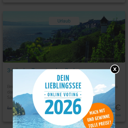
Urlaub
Foto: © Wikingerreisen
3-Länder-Tour um den Bodensee
Bei einem See mit solch einem überwältigenden Panorama
darf man ruhig ins Schwärmen geraten. Hoch ragt der
Sän
...
mehr
605
€
p.P ab
Radreise um den Bodensee