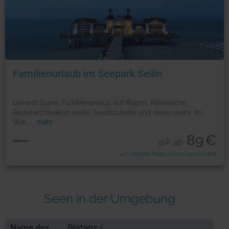
Familienurlaub im Seepark Sellin
Genießt Euren Familienurlaub auf Rügen. Klassische
Bäderarchitektur, weiße Sandstrände und vieles mehr. Im
Win
...
mehr
89
€
p.P ab
4/7 Nächte, Fewo, 800m zum Strand
Seen in der Umgebung
Name des
Distanz /