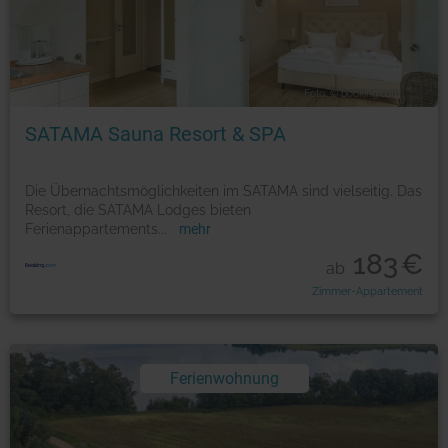
Foto: © booking.com
SATAMA Sauna Resort & SPA
Die Übernachtsmöglichkeiten im SATAMA sind vielseitig. Das
Resort, die SATAMA Lodges bieten
Ferienappartements
...
mehr
183
€
ab
Zimmer-Appartement
Ferienwohnung