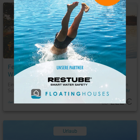
Ferienwohnung
Foto: © Novasol
Ferienhausurlaub direkt im Feriendorf
Wardersee
Eingebettet in die idyllische Landschaft der Holsteinischen
Schweiz voll von Wäldern, Flüssen und Seen, die na
...
mehr
222
€
ab
Urlaub