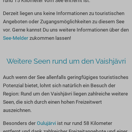
rund 15 Kilometer vom See entfernt ist.
Seen in Europa
Glamping
Österreich
Derzeit liegen uns keine Informationen zu touristischen
Angeboten oder Zugangsmöglichkeiten zu diesem See
Schweiz
vor. Gerne kannst Du uns weitere Informationen über den
Frankreich
See-Melder
zukommen lassen!
Niederlande
Schweden
Weitere Seen rund um den Vaishjävri
Norwegen
alle Länder…
Auch wenn der See allenfalls geringfügiges touristisches
Potenzial bietet, lohnt sich natürlich ein Besuch der
Region: Rund um den Vaishjävri liegen zahlreiche weitere
Seen, die sich durch einen hohen Freizeitwert
auszeichnen.
Besonders der
Oulujärvi
ist nur rund 58 Kilometer
entfernt und dank zahlreicher Freizeitangebote und einer