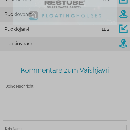
Puokiovaara
Puokiojärvi
11,2
Puokiovaara
Kommentare zum Vaishjävri