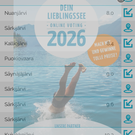
Nuanjärvi
8,0
Särkijärvi
Kalliojärvi
8,4
Puokiovaara
Säynäjäjärvi
9,0
Särkijärvi
Särkijärvi
9,6
Särkijärvi
Kuivikkojärvi
10,3