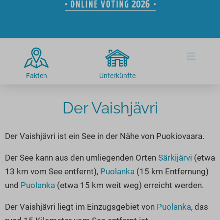
Hotels am See
Urlaub an der Küste
Radtouren am See
Finde Deinen See
Ferienwohnungen
Direkt am Wasser
Stand Up Paddeling
Seen in Deiner Nähe
Hausboote
Unterkünfte
Kitesurfen
≡
Seen in Deutschland
Camping am See
Hotels am See
Kanu- & Kajaktouren
Seen in Europa
Top-Hotels
Ferienwohnungen
Badeseen in Deutschland
Fakten
Unterkünfte
Strandbad-Verzeichnis
Top-Hotel Empfehlungen
Hausboote
Genuss pur
Überwachte Badestellen
Der Vaishjävri
Familienhotels
Camping
Wellness am See
Hunde am See
Bike-Hotels
Aktiv-Urlaub
Gourmet-Urlaub
Der Vaishjävri ist ein See in der Nähe von Puokiovaara.
Unsere See-Highlights
Wellness-Hotels
Kanu- & Kajak-Urlaub
Romantik Hotels
Deutschlands schönste Seen
Biohotels
Wanderurlaub
Der See kann aus den umliegenden Orten
Särkijärvi
(etwa
13 km vom See entfernt),
Puolanka
(15 km Entfernung)
Top Seen nach Bundesländern
Ausgefallenes
Bikeurlaub
und
Puolanka
(etwa 15 km weit weg) erreicht werden.
Top Seen nach Regionen
Häuser auf dem Wasser
Auszeit & Wellness
Deutschlands Lieblingsseen
Der Vaishjävri liegt im Einzugsgebiet von
Puolanka
, das
Hundefreundliche Unterkünfte